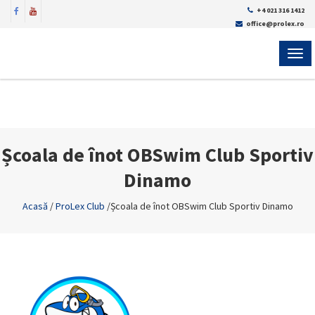
+4 021 316 1412
office@prolex.ro
MEN
Școala de înot OBSwim Club Sportiv
Dinamo
Acasă
/
ProLex Club
/
Școala de înot OBSwim Club Sportiv Dinamo