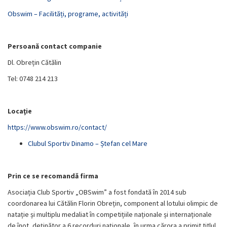
Obswim – Facilități, programe, activități
Persoană contact companie
Dl. Obrețin Cătălin
Tel: 0748 214 213
Locaţie
https://www.obswim.ro/contact/
Clubul Sportiv Dinamo – Ștefan cel Mare
Prin ce se recomandă firma
Asociația Club Sportiv „OBSwim” a fost fondată în 2014 sub
coordonarea lui Cătălin Florin Obrețin, component al lotului olimpic de
natație și multiplu medaliat în competițiile naționale și internaționale
de înot, deținător a 6 recorduri naționale, în urma cărora a primit titlul