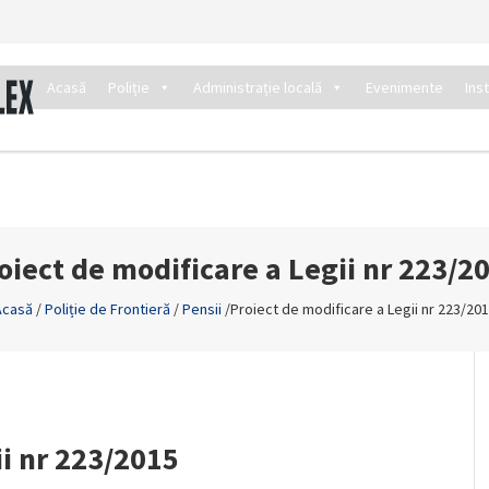
Acasă
Poliție
Administrație locală
Evenimente
Ins
oiect de modificare a Legii nr 223/2
Acasă
/
Poliție de Frontieră
/
Pensii
/
Proiect de modificare a Legii nr 223/20
ii nr 223/2015