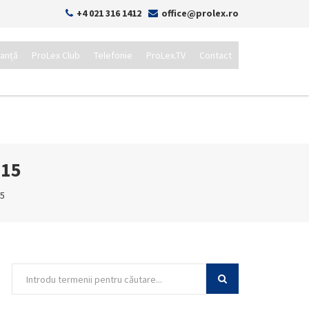
+4 021 316 1412
office@prolex.ro
tanță
ProLex Club
Telefonie
ProLex.TV
Contact
015
15