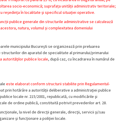
voltarea socio-economică; suprafața unității administrativ teritoriale;
 reședința în localitate și specificul situației operative.
ncții publice generale din structurile administrative se calculează
ul acestora, natura, volumul și complexitatea domeniului
toarele municipiului Bucureşti se organizează prin preluarea
 structurilor din aparatul de specialitate al primarului/primarului
na autorităţilor publice locale
, după caz, cu încadrarea în numărul de
cale
este elaborat conform structurii stabilite prin Regulamentul-
bat prin hotărâre a autorităţii deliberative a administraţiei publice
publice locale nr. 215/2001, republicată, cu modificările şi
cale de ordine publică, constituită potrivit prevederilor art. 28.
ionale, la nivel de direcţii generale, direcţii, servicii şi/sau
nizare şi funcţionare a poliţiei locale.