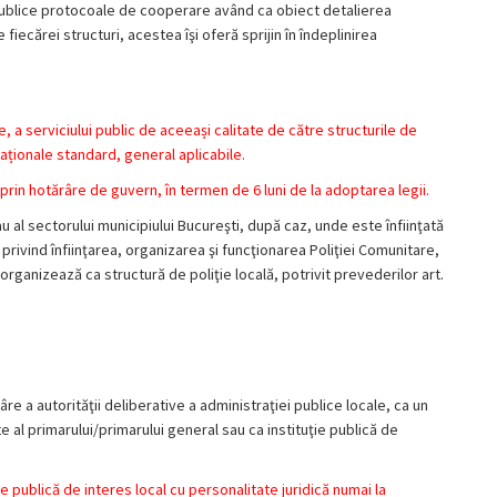
ţii publice protocoale de cooperare având ca obiect detalierea
fiecărei structuri, acestea îşi oferă sprijin în îndeplinirea
e, a serviciului public de aceeași calitate de către structurile de
aționale standard, general aplicabile.
in hotărâre de guvern, în termen de 6 luni de la adoptarea legii.
au al sectorului municipiului Bucureşti, după caz, unde este înfiinţată
privind înfiinţarea, organizarea şi funcţionarea Poliţiei Comunitare,
organizează ca structură de poliţie locală, potrivit prevederilor art.
âre a autorităţii deliberative a administraţiei publice locale, ca un
e al primarului/primarului general sau ca instituţie publică de
ţie publică de interes local cu personalitate juridică numai la