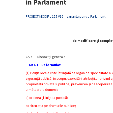
in Parlament
PROIECT MODIF L 155 V16 – varianta pentru Parlament
de modificare și completa
CAP. I Dispoziţii generale
ART. 1 Reformulat
(1) Poliţia locală este înființată ca organ de specialitate 
siguranță publică, în scopul exercitării atribuțiilor privind
proprietății private și publice, prevenirea și descoperirea c
următoarele domenii:
a) ordinea şi liniştea publică;
b) circulaţia pe drumurile publice;