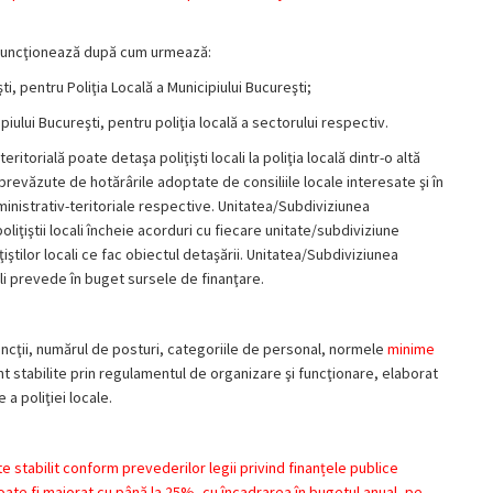
şi funcţionează după cum urmează:
ti, pentru Poliţia Locală a Municipiului Bucureşti;
ipiului Bucureşti, pentru poliţia locală a sectorului respectiv.
eritorială poate detaşa poliţişti locali la poliţia locală dintr-o altă
e prevăzute de hotărârile adoptate de consiliile locale interesate şi în
dministrativ-teritoriale respective. Unitatea/Subdiviziunea
oliţiştii locali încheie acorduri cu fiecare unitate/subdiviziune
ţiştilor locali ce fac obiectul detaşării. Unitatea/Subdiviziunea
cali prevede în buget sursele de finanţare.
funcţii, numărul de posturi, categoriile de personal, normele
minime
unt stabilite prin regulamentul de organizare şi funcţionare, elaborat
a poliţiei locale.
te stabilit conform prevederilor legii privind finanțele publice
poate fi majorat cu până la 25%, cu încadrarea în bugetul anual, pe