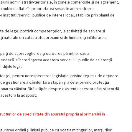
iziunii administrativ-teritoriale, în zonele comerciale şi de agrement,
ri publice aflate în proprietatea şi/sau în administrarea
r instituţii/servicii publice de interes local, stabilite prin planul de
 de lege, potrivit competenţelor, la activităţi de salvare şi
i naturale ori catastrofe, precum şi de limitare şi înlăturare a
lipsiţi de supravegherea şi ocrotirea părinţilor sau a
cedează la încredinţarea acestora serviciului public de asistenţă
diţiile legii;
etenţei, pentru nerespectarea legislaţiei privind regimul de deţinere
 de gestionare a câinilor fără stăpân şi a celei privind protecţia
ionarea câinilor fără stăpân despre existenţa acestor câini şi acordă
l acestora la adăpost;
ructurilor de specialitate din aparatul propriu al primarului in
rarea ordinii şi liniştii publice cu ocazia mitingurilor, marşurilor,