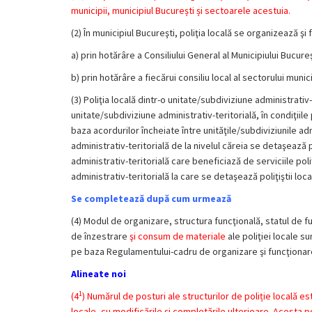
municipii, municipiul București și sectoarele acestuia.
(2) În municipiul Bucureşti, poliţia locală se organizează 
a) prin hotărâre a Consiliului General al Municipiului Bucureş
b) prin hotărâre a fiecărui consiliu local al sectorului munic
(3) Poliţia locală dintr-o unitate/subdiviziune administrativ-t
unitate/subdiviziune administrativ-teritorială, în condiţiil
baza acordurilor încheiate între unităţile/subdiviziunile a
administrativ-teritorială de la nivelul căreia se detaşează p
administrativ-teritorială care beneficiază de serviciile poli
administrativ-teritorială la care se detaşează poliţiştii lo
Se completează după cum urmează
(4) Modul de organizare, structura funcţională, statul de 
de înzestrare
şi consum de materiale
ale poliţiei locale s
pe baza Regulamentului-cadru de organizare şi funcţionare 
Alineate noi
1
(4
) Numărul de posturi ale structurilor de poliție locală es
locale, cu modificările și completările ulterioare. Acesta 