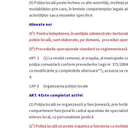
(5) Poliţia locală poate încheia cu alte autorităţi, institu
modalităţilor prin care, în limitele competenţelor legale ale 
activităţilor sau a misiunilor specifice.
Alineate noi
1
(5
)
Pentru îndeplinirea, în unitățile administrativ-teritorial
poliție locală, sunt elaborate, pe domenii, proceduri oper
2
(5
) Procedurile operaționale standard se reglementează pr
ART. 3 (1) La nivelul comunei, al oraşului, al municipiului s
poliţia comunitară conform prevederilor Legii nr. 371/2004 
cu modificările şi completările ulterioare**), aceasta se re
4.
CAP. II Organizarea poliţiei locale
ART. 4 Este completat astfel
(1) Poliţia locală se organizează şi funcţionează, prin hotăr
compartiment funcţional în cadrul aparatului de specialitat
interes local, cu personalitate juridică
1
(1
) Poliţia locală se poate organiza şi funcţiona ca institu