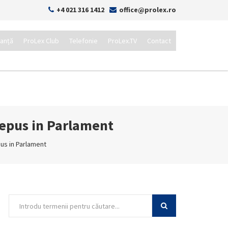
+4 021 316 1412
office@prolex.ro
tanță
ProLex Club
Telefonie
ProLex.TV
Contact
depus in Parlament
pus in Parlament