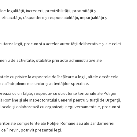
r: legalităţii, încrederii, previzibilităţii, proximităţii şi
eficacităţii, răspunderii şi responsabilităţii, imparţialităţii şi
cutarea legii, precum şi a actelor autorităţii deliberative şi ale celei
eniu de activitate, stabilite prin acte administrative ale
atele cu privire la aspectele de încălcare a legii, altele decât cele
a îndeplinirii misiunilor şi activităţilor specifice.
perează cu unităţile, respectiv cu structurile teritoriale ale Poliţiei
ă Române şi ale Inspectoratului General pentru Situaţii de Urgenţă,
 şi locale şi colaborează cu organizaţii neguvernamentale, precum şi
or teritoriale competente ale Poliţiei Române sau ale Jandarmeriei
e îi revin, potrivit prezentei legi.