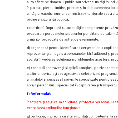
auto aflate pe domeniul public sau privat al unităţii/subdiv
în parcuri, pieţe, cimitire, precum şi în alte asemenea locu
unităţilor/subdiviziunilor administrativ-teritoriale sau a alto
ordine şi siguranţă publică;
c)
participă, împreună cu autorităţile competente prevăzute
evacuare a persoanelor şi bunurilor periclitate de calamităţ
urmărilor provocate de astfel de evenimente;
d)
acţionează pentru identificarea cerşetorilor, a copiilor 
reprezentanţilor legali, a persoanelor fără adăpost şi pro
socială în vederea soluţionării problemelor acestora, în con
e)
constată contravenţii şi aplică sancţiuni, potrivit comp
a câinilor periculoşi sau agresivi, a celei privind programul
animalelor şi sesizează serviciile specializate pentru gest
sprijin personalului specializat în capturarea şi transportu
f) Reformulat
însoțește şi asigură, la solicitare, protecţia personalului st
exercitarea atribuţiilor funcţionale;
g)
participă, împreună cu alte autorităţi competente, la asigu