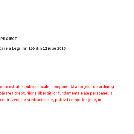
PROIECT
re a Legii nr. 155 din 12 iulie 2010
al administrației publice locale, componentă a forțelor de ordine și
 apărarea drepturilor și libertăților fundamentale ale persoanei, a
ontravenţiilor şi infracțiunilor, potrivit competenţelor, în