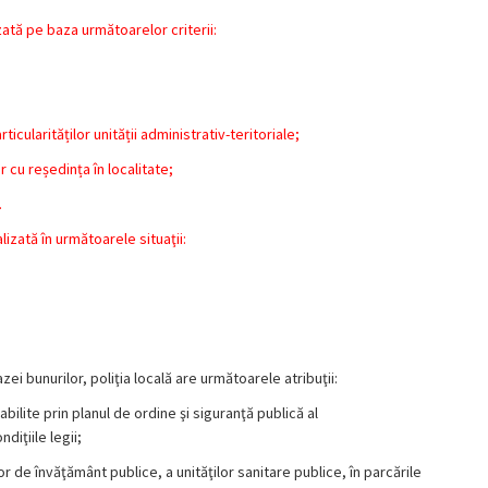
zată pe baza următoarelor criterii:
ticularităților unității administrativ-teritoriale;
 cu reședința în localitate;
.
izată în următoarele situaţii:
pazei bunurilor, poliţia locală are următoarele atribuţii:
abilite prin planul de ordine şi siguranţă publică al
diţiile legii;
r de învăţământ publice, a unităţilor sanitare publice, în parcările