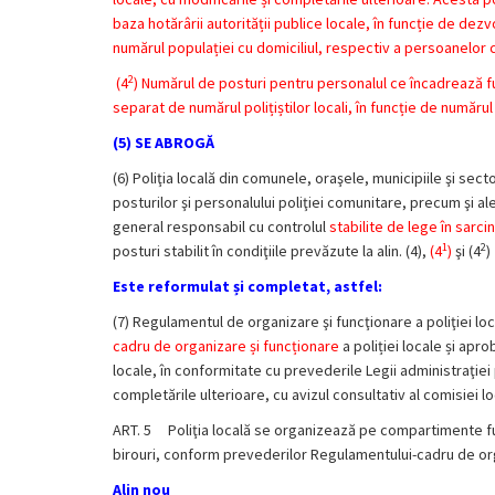
baza hotărârii autorității publice locale, în funcție de dez
numărul populației cu domiciliul, respectiv a persoanelor cu
2
(4
) Numărul de posturi pentru personalul ce încadrează fu
separat de numărul polițiștilor locali, în funcție de număr
(5) SE ABROGĂ
(6) Poliţia locală din comunele, oraşele, municipiile şi sec
posturilor şi personalului poliţiei comunitare, precum şi ale
general responsabil cu controlul
stabilite de lege în sarci
1
2
posturi stabilit în condiţiile prevăzute la alin. (4),
(4
)
şi (4
)
Este reformulat și completat, astfel:
(7) Regulamentul de organizare şi funcţionare a poliţiei lo
cadru de organizare și funcționare
a poliției locale și apro
locale, în conformitate cu prevederile Legii administraţiei 
completările ulterioare, cu avizul consultativ al comisiei lo
ART. 5 Poliţia locală se organizează pe compartimente funcţ
birouri, conform prevederilor Regulamentului-cadru de orga
Alin nou