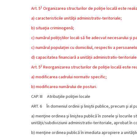
1
Art. 5
Organizarea structurilor de poliție locală este reali
a) caracteristicile unităţii administrativ-teritoriale;
b) situaţia criminogenă;
c) numărul polițiștilor locali să fie adecvat necesarului și par
c) numărul populației cu domiciliul, respectiv a persoanelor
d) capacitatea financiară a unității administrativ-teritoriale
2
Art. 5
Reorganizarea structurilor de poliţie locală este real
a) modificarea cadrului normativ specific;
b) modificarea numărului de posturi.
CAP. III Atribuţiile poliţiei locale
ART. 6
În domeniul ordinii şi liniştii publice, precum şi al 
a)
menţine ordinea şi liniştea publică în zonele şi locurile st
unităţii/subdiviziunii administrativ-teritoriale, aprobat în con
b)
menţine ordinea publică în imediata apropiere a unităţilo