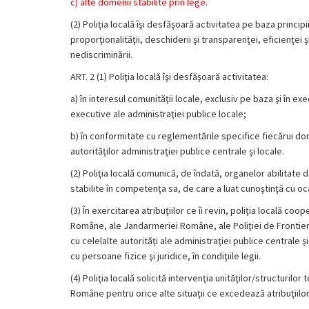
c)
alte domenii stabilite prin lege.
(2) Poliţia locală îşi desfăşoară activitatea pe baza principiilo
proporţionalităţii, deschiderii şi transparenţei, eficienţei şi 
nediscriminării.
ART. 2 (1) Poliţia locală îşi desfăşoară activitatea:
a) în interesul comunităţii locale, exclusiv pe baza şi în exe
executive ale administraţiei publice locale;
b) în conformitate cu reglementările specifice fiecărui dom
autorităţilor administraţiei publice centrale şi locale.
(2) Poliţia locală comunică, de îndată, organelor abilitate d
stabilite în competenţa sa, de care a luat cunoştinţă cu ocazi
(3) În exercitarea atribuţiilor ce îi revin, poliţia locală coo
Române, ale Jandarmeriei Române, ale Poliţiei de Frontier
cu celelalte autorităţi ale administraţiei publice centrale
cu persoane fizice şi juridice, în condiţiile legii.
(4) Poliţia locală solicită intervenţia unităţilor/structuril
Române pentru orice alte situaţii ce excedează atribuţiilor c