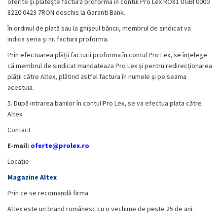
oferite și plătește factura proforma în contul Pro Lex
RO81 UGBI 0000
8220 0423 7RON
deschis la Garanti Bank.
În ordinul de plată sau la ghișeul băncii, membrul de sindicat va
indica seria și nr. facturii proforma.
Prin efectuarea plății facturii proforma în contul Pro Lex, se înțelege
că membrul de sindicat mandateaza Pro Lex și pentru redirecționarea
plății către Altex, plătind astfel factura în numele și pe seama
acestuia.
5. După intrarea banilor în contul Pro Lex, se va efectua plata către
Altex.
Contact
E-mail:
oferte
@prolex.ro
Locaţie
Magazine Altex
Prin ce se recomandă firma
Altex este un brand românesc cu o vechime de peste 25 de ani.