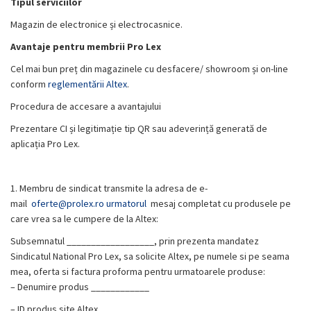
Tipul serviciilor
Magazin de electronice și electrocasnice.
Avantaje pentru membrii Pro Lex
Cel mai bun preț din magazinele cu desfacere/ showroom și on-line
conform
reglementării Altex
.
Procedura de accesare a avantajului
Prezentare CI și legitimație tip QR sau adeverință generată de
aplicația Pro Lex.
1. Membru de sindicat transmite la adresa de e-
mail
oferte@prolex.ro urmatorul
mesaj completat cu produsele pe
care vrea sa le cumpere de la Altex:
Subsemnatul __________________, prin prezenta mandatez
Sindicatul National Pro Lex, sa solicite Altex, pe numele si pe seama
mea, oferta si factura proforma pentru urmatoarele produse:
– Denumire produs ____________
– ID produs site Altex __________