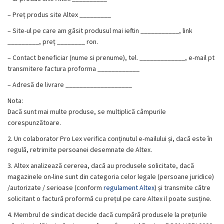
– Preț produs site Altex _________
– Site-ul pe care am găsit produsul mai ieftin ___________, link
_________, preț ________ ron.
– Contact beneficiar (nume si prenume), tel. _____________, e-mail pt
transmitere factura proforma ____________
– Adresă de livrare ___________________
Nota:
Dacă sunt mai multe produse, se multiplică câmpurile
corespunzătoare.
2. Un colaborator Pro Lex verifica conținutul e-mailului și, dacă este în
regulă, retrimite persoanei desemnate de Altex.
3. Altex analizează cererea, dacă au produsele solicitate, dacă
magazinele on-line sunt din categoria celor legale (persoane juridice)
/autorizate / serioase (
conform
regulament Altex
)
și transmite către
solicitant o factură proformă cu prețul pe care Altex il poate susține.
4. Membrul de sindicat decide dacă cumpără produsele la prețurile