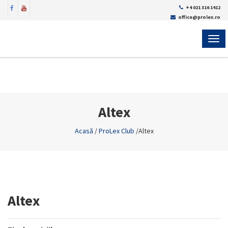
+4 021 316 1412
office@prolex.ro
MEN
Altex
Acasă
/
ProLex Club
/
Altex
Altex