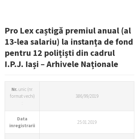
Pro Lex caștigă premiul anual (al
13-lea salariu) la instanța de fond
pentru 12 polițiști din cadrul
I.P.J. Iași – Arhivele Naționale
Nr.
unic (nr.
format vechi)
386/99/2019
:
Data
25.01.2019
inregistrarii