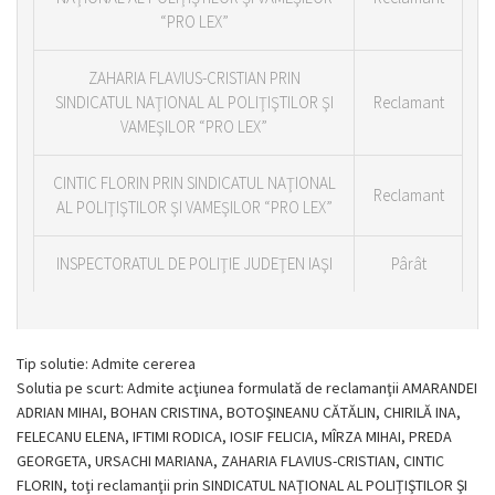
“PRO LEX”
ZAHARIA FLAVIUS-CRISTIAN PRIN
SINDICATUL NAŢIONAL AL POLIŢIŞTILOR ŞI
Reclamant
VAMEŞILOR “PRO LEX”
CINTIC FLORIN PRIN SINDICATUL NAŢIONAL
Reclamant
AL POLIŢIŞTILOR ŞI VAMEŞILOR “PRO LEX”
INSPECTORATUL DE POLIŢIE JUDEŢEN IAŞI
Pârât
Tip solutie: Admite cererea
Solutia pe scurt: Admite acţiunea formulată de reclamanţii AMARANDEI
ADRIAN MIHAI, BOHAN CRISTINA, BOTOŞINEANU CĂTĂLIN, CHIRILĂ INA,
FELECANU ELENA, IFTIMI RODICA, IOSIF FELICIA, MÎRZA MIHAI, PREDA
GEORGETA, URSACHI MARIANA, ZAHARIA FLAVIUS-CRISTIAN, CINTIC
FLORIN, toţi reclamanţii prin SINDICATUL NAŢIONAL AL POLIŢIŞTILOR ŞI