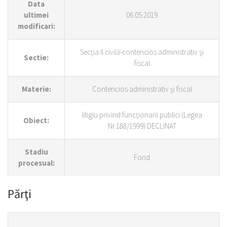
Data
ultimei
06.05.2019
modificari:
Secţia II civilă-contencios administrativ şi
Sectie:
fiscal
Materie:
Contencios administrativ şi fiscal
litigiu privind funcţionarii publici (Legea
Obiect:
Nr.188/1999) DECLINAT
Stadiu
Fond
procesual:
Părţi