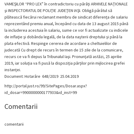
VAMEŞILOR “PRO LEX” în contradictoriu cu pârâţi ARHIVELE NAŢIONALE
şi INSPECTORATUL DE POLIŢIE JUDEŢEN IAŞI. Obligă pârâtul să
plătească fiecărui reclamant membru de sindicat diferenţa de salariu
reprezentând premiu anual, începând cu data de 13 august 2015 până
la includerea acestuia în salariu, sume ce vor fi actualizate cu indicele
de inflaţie şi dobânda legală, de la data naşterii dreptului şi până la
plata efectivă. Respinge cererea de acordare a cheltuielilor de
judecată Cu drept de recurs în termen de 15 zile de la comunicare,
recurs ce va fi depus la Tribunalul Iaşi. Pronunţată astăzi, 25 aprilie
2019, iar soluţia va fi pusă la dispoziţia părţilor prin mijlocirea grefei
instanţei.
Document: Hotarâre 648/2019 25.04.2019
http://portal.just.ro/99/SitePages/Dosar.aspx?
id_dosar=9900000000177933&id_inst=99
Comentarii
comentarii