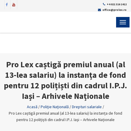
+4 021 316 1412
office@prolex.ro
MEN
Pro Lex caștigă premiul anual (al
13-lea salariu) la instanța de fond
pentru 12 polițiști din cadrul I.P.J.
Iași – Arhivele Naționale
Acasă
/
Poliţie Naţională
/
Drepturi salariale
/
Pro Lex caștigă premiul anual (al 13-lea salariu) la instanța de fond
pentru 12 polițiști din cadrul I.P.J. Iași – Arhivele Naționale