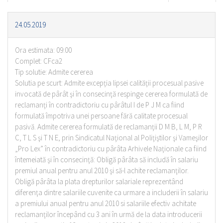
24.05.2019
Ora estimata: 09:00
Complet: CFca2
Tip solutie: Admite cererea
Solutia pe scurt: Admite excepţia lipsei calităţii procesual pasive
invocată de pârât şi în consecinţă respinge cererea formulată de
reclamanţi în contradictoriu cu pârâtul I de P J M ca fiind
formulată împotriva unei persoane fără calitate procesual
pasivă. Admite cererea formulată de reclamanţii D M B, L M, P R
C, T L S şi T N E, prin Sindicatul Naţional al Poliţiştilor şi Vameşilor
„Pro Lex” în contradictoriu cu pârâta Arhivele Naţionale ca fiind
întemeiată şi în consecinţă: Obligă pârâta să includă în salariu
premiul anual pentru anul 2010 şi să-l achite reclamanţilor.
Obligă pârâta la plata drepturilor salariale reprezentând
diferenţa dintre salariile cuvenite ca urmare a includerii în salariu
a premiului anual pentru anul 2010 si salariile efectiv achitate
reclamanţilor începând cu 3 ani în urmă de la data introducerii