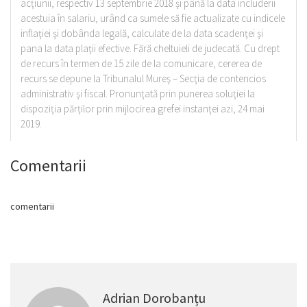
acţiunii, respectiv 13 septembrie 2018 şi până la data includerii
acestuia în salariu, urând ca sumele să fie actualizate cu indicele
inflaţiei şi dobânda legală, calculate de la data scadenţei şi
pana la data plaţii efective. Fără cheltuieli de judecată. Cu drept
de recurs în termen de 15 zile de la comunicare, cererea de
recurs se depune la Tribunalul Mureş – Secţia de contencios
administrativ şi fiscal. Pronunţată prin punerea soluţiei la
dispoziţia părţilor prin mijlocirea grefei instanţei azi, 24 mai
2019.
Comentarii
comentarii
Adrian Dorobanțu