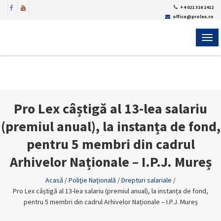
+4 021 316 1412
office@prolex.ro
MEN
Pro Lex câștigă al 13-lea salariu
(premiul anual), la instanța de fond,
pentru 5 membri din cadrul
Arhivelor Naționale – I.P.J. Mureș
Acasă
/
Poliţie Naţională
/
Drepturi salariale
/
Pro Lex câștigă al 13-lea salariu (premiul anual), la instanța de fond,
pentru 5 membri din cadrul Arhivelor Naționale – I.P.J. Mureș