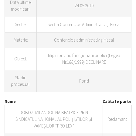
Data ultimei
24.05.2019
modificari:
Sectie:
Secţia Contencios Administrativ şi Fiscal
Materie:
Contencios administrativ şi fiscal
litigiu privind funcţionarii publici (Legea
Obiect:
Nr.188/1999) DECLINARE
Stadiu
Fond
procesual:
Nume
Calitate parte
DOBOZI MILANDOLINA BEATRICE PRIN
SINDICATUL NAŢIONAL AL POLIŢIŞTILOR ŞI
Reclamant
VAMEŞILOR “PRO LEX”