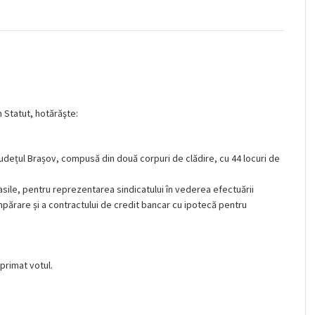
din Statut, hotărăşte:
 județul Brașov, compusă din două corpuri de clădire, cu 44 locuri de
Vasile, pentru reprezentarea sindicatului în vederea efectuării
umpărare și a contractului de credit bancar cu ipotecă pentru
xprimat votul.