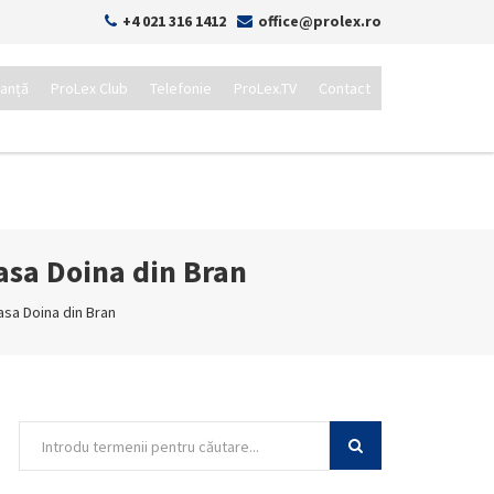
+4 021 316 1412
office@prolex.ro
tanță
ProLex Club
Telefonie
ProLex.TV
Contact
asa Doina din Bran
asa Doina din Bran