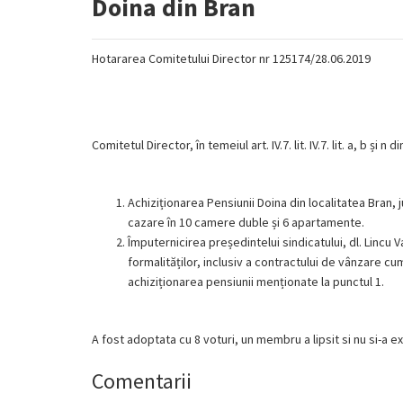
Doina din Bran
Hotararea Comitetului Director nr 125174/28.06.2019
Comitetul Director, în temeiul art. IV.7. lit. IV.7. lit. a, b și n 
Achiziționarea Pensiunii Doina din localitatea Bran,
cazare în 10 camere duble și 6 apartamente.
Împuternicirea președintelui sindicatului, dl. Lincu 
formalităților, inclusiv a contractului de vânzare c
achiziționarea pensiunii menționate la punctul 1.
A fost adoptata cu 8 voturi, un membru a lipsit si nu si-a e
Comentarii