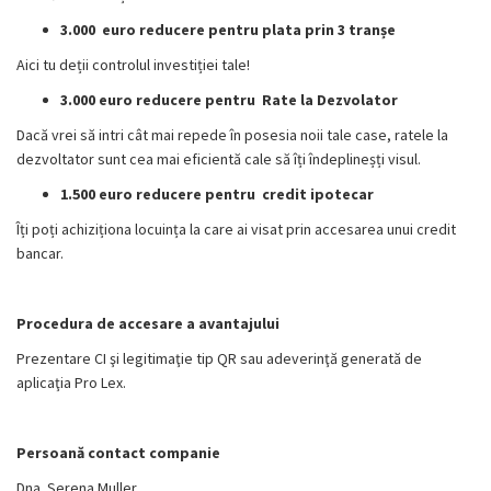
3.000 euro reducere pentru plata prin 3 tranșe
Aici tu deții controlul investiției tale!
3.000 euro reducere pentru Rate la Dezvolator
Dacă vrei să intri cât mai repede în posesia noii tale case, ratele la
dezvoltator sunt cea mai eficientă cale să îți îndeplineșți visul.
1.500 euro reducere pentru credit ipotecar
Îți poți achiziționa locuința la care ai visat prin accesarea unui credit
bancar.
Procedura de accesare a avantajului
Prezentare CI şi legitimaţie tip QR sau adeverinţă generată de
aplicaţia Pro Lex.
Persoană contact companie
Dna. Serena Muller