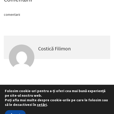
comentarii
Costică Filimon
Folosim cookie-uri pentru a-ți oferi cea mai bună experiență
pe site-ul nostru web.
Statut
Reprezentativitate M.A.I.
Poți afla mai multe despre cookie-urile pe care le folosim sau
Reprezentativitate I.G.P.R. și I.P.J.-uri
să le dezactivezi în
setări
.
Politica folosirii cookie-urilor
Politica de confidențialitate