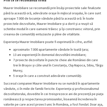
Prin ce se recomandă firma
Maurer Imobiliare se recomandă prin însăși proiectele sale finalizate
până la această oră, adevărate orașe în mijlocul orașului, în care sunt
aproape 7.000 de locuințe vândute până la această oră. În toate
proiectele dezvoltate, Maurer Imobiliare și-a dorit și a reușit să
schimbe modul în care oamenii trăiesc și își construiesc viitorul, prin
crearea de comunități entuziaste și pline de vitalitate.
Experiența Maurer Imobiliare poate fi exprimată în cifre, astfel:
aproximativ 7.000 apartamente vândute în toată țara;
13 ani experiență în domeniul dezvoltării imobiliare;
7 proiecte dezvoltate în puncte cheie ale României din care
trei în Brașov și câte unul în Constanța, Cluj-Napoca, Sibiu, Târgu
Mureș;
5 orașe în care a construit adevărate comunități.
Succesul companiei Maurer Imobiliare nu se numără în apartamente
vândute, ci în miile de familii fericite. Experiența și profesionalismul
dezvoltatorului, dovedite în cei treisprezece ani de prezență pe piața
românească și respectarea promisiunilor, înseamnă încrederea în
valorile pe care acest proiect unic în România, a fost fondat. Doar așa,