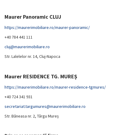
Maurer Panoramic CLUJ
https://maurerimobiliare.ro/maurer-panoramic/
+40 784 441 111
cluj@maurerimobiliare.ro
Str. Lalelelor nr. 14, Cluj-Napoca
Maurer RESIDENCE TG. MUREȘ
https://maurerimobiliare.ro/maurer-residence-tgmures/
+40 724 341 931
secretariat.targumures@maurerimobiliare.ro
Str. Băneasa nr. 2, Târgu Mureș