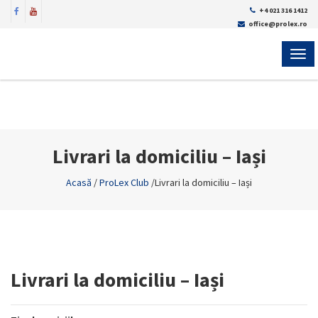
+4 021 316 1412
office@prolex.ro
MEN
Livrari la domiciliu – Iași
Acasă
/
ProLex Club
/
Livrari la domiciliu – Iași
Livrari la domiciliu – Iași