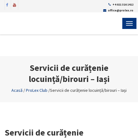
+4 021 316 1412
office@prolex.ro
MEN
Servicii de curățenie
locuință/birouri – Iași
Acasă
/
ProLex Club
/
Servicii de curățenie locuință/birouri – Iași
Servicii de curățenie