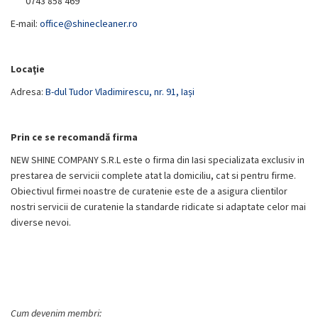
0743 858 469
E-mail:
office@shinecleaner.ro
Locaţie
Adresa:
B-dul Tudor Vladimirescu, nr. 91, Iași
Prin ce se recomandă firma
NEW SHINE COMPANY S.R.L este o firma din Iasi specializata exclusiv in
prestarea de servicii complete atat la domiciliu, cat si pentru firme.
Obiectivul firmei noastre de curatenie este de a asigura clientilor
nostri servicii de curatenie la standarde ridicate si adaptate celor mai
diverse nevoi.
Cum devenim membri: