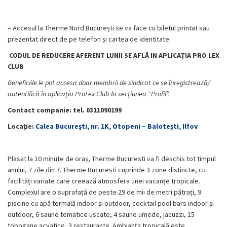
– Accesul la Therme Nord București se va face cu biletul printat sau
prezentat direct de pe telefon și cartea de identitate.
CODUL DE REDUCERE AFERENT
LUNII SE AFLĂ IN APLICAȚIA PRO LEX
CLUB
Beneficiile le pot accesa doar membrii de sindicat ce se înregistrează/
autentifică în aplicația ProLex Club la secțiunea “Profil”.
Contact companie:
tel. 0311090199
Locaţie:
Calea București, nr. 1K, Otopeni – Balotești, Ilfov
Plasat la 10 minute de oraș, Therme Bucuresti va fi deschis tot timpul
anului, 7 zile din 7. Therme Bucuresti cuprinde 3 zone distincte, cu
facilități variate care creează atmosfera unei vacanțe tropicale.
Complexul are o suprafață de peste 29 de mii de metri pătrați, 9
piscine cu apă termală indoor și outdoor, cocktail pool bars indoor și
outdoor, 6 saune tematice uscate, 4 saune umede, jacuzzi, 15
tobogane acvatice, 3 restaurante. Ambianța tropicală este