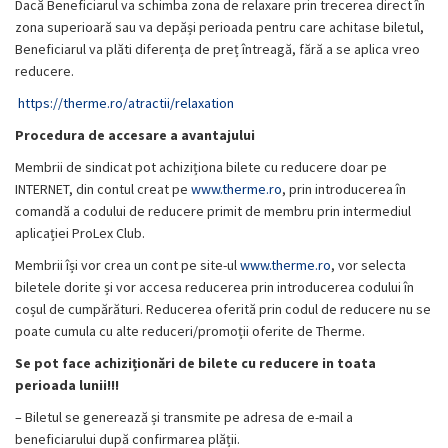
Dacă Beneficiarul va schimba zona de relaxare prin trecerea direct în
zona superioară sau va depăși perioada pentru care achitase biletul,
Beneficiarul va plăti diferența de preț întreagă, fără a se aplica vreo
reducere.
https://therme.ro/atractii/relaxation
Procedura de accesare a avantajului
Membrii de sindicat pot achiziționa bilete cu reducere doar pe
INTERNET, din contul creat pe
www.
therme.ro
, prin introducerea în
comandă a codului de reducere primit de membru prin intermediul
aplicației ProLex Club.
Membrii își vor crea un cont pe site-ul
www.therme.ro
, vor selecta
biletele dorite și vor accesa reducerea prin introducerea codului în
coșul de cumpărături. Reducerea oferită prin codul de reducere nu se
poate cumula cu alte reduceri/promoții oferite de Therme.
Se pot face achiziționări de bilete cu reducere in toata
perioada lunii!!!
– Biletul se generează și transmite pe adresa de e-mail a
beneficiarului după confirmarea plății.