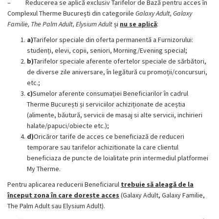
–
Reducerea se aplică exclusiv Tarifelor de Bază pentru acces în
Complexul Therme București din categoriile
Galaxy Adult, Galaxy
Familie, The Palm Adult, Elysium Adult
și
nu se aplică
:
a)
Tarifelor speciale din oferta permanentă a Furnizorului:
studenți, elevi, copii, seniori, Morning/Evening special;
b)
Tarifelor speciale aferente ofertelor speciale de sărbători,
de diverse zile aniversare, în legătură cu promoții/concursuri,
etc.;
c)
Sumelor aferente consumației Beneficiarilor în cadrul
Therme București și serviciilor achiziționate de aceștia
(alimente, băutură, servicii de masaj si alte servicii, inchirieri
halate/papuci/obiecte etc.);
d)
Oricăror tarife de acces ce beneficiază de reduceri
temporare sau tarifelor achizitionate la care clientul
beneficiaza de puncte de loialitate prin intermediul platformei
My Therme.
Pentru aplicarea reducerii Beneficiarul
trebuie să aleagă de la
început zona în care dorește acces
(Galaxy Adult, Galaxy Familie,
The Palm Adult sau Elysium Adult).