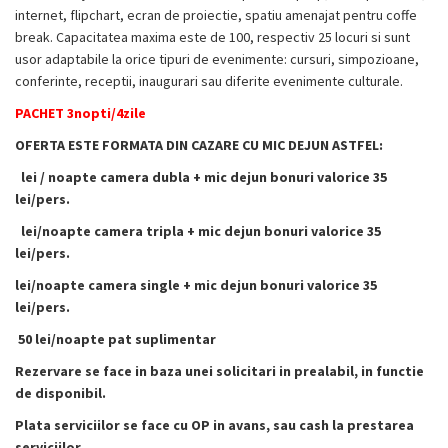
internet, flipchart, ecran de proiectie, spatiu amenajat pentru coffe
break. Capacitatea maxima este de 100, respectiv 25 locuri si sunt
usor adaptabile la orice tipuri de evenimente: cursuri, simpozioane,
conferinte, receptii, inaugurari sau diferite evenimente culturale.
PACHET 3nopti/4zile
OFERTA ESTE FORMATA DIN CAZARE CU MIC DEJUN ASTFEL:
lei / noapte camera dubla + mic dejun bonuri valorice 35
lei/pers.
lei/noapte camera tripla + mic dejun bonuri valorice 35
lei/pers.
lei/noapte camera single + mic dejun bonuri valorice 35
lei/pers.
50 lei/noapte pat suplimentar
Rezervare se face in baza unei solicitari in prealabil, in functie
de disponibil.
Plata serviciilor se face cu OP in avans, sau cash la prestarea
serviciilor.