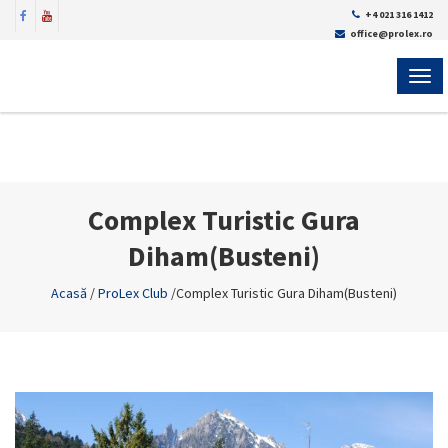
+4 021 316 1412
office@prolex.ro
MEN
Complex Turistic Gura
Diham(Busteni)
Acasă
/
ProLex Club
/
Complex Turistic Gura Diham(Busteni)