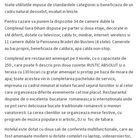
toate utilitatile impuse de standardele categoriei si beneficiaza de un
cadru natural deosebit, invaluit in liniste.
Pentru cazare va punem la dispozitie 34 de camere duble la
Complexul Gura Diham dispuse pe parter si doua etaje, decorate in
stil diferit, dotate cu televizor, cablu tv, minibar, internet wireless si
11 camere duble la Pensiunea Bradet din Busteni (4 stele). Camerele
au bai proprii, beneficiaza de caldura, apa calda non-stop.
Complexul are restaurant amenajat pe 3 nivele, cu o capacitate de
250 , care poate fi descris prin doua cuvinte: RUSTIC ABSOLUT si o
terasa cu 130 locuri cu gratar amenajat si protap pe baza de moara de
apa; toate acestea vin in completarea pachetului de servicii,
impreuna cu cadrul minunat al naturii facand sejurul turistilor si al celor
care organizeaza diferite evenimente cat mai placut. Restaurantul
dispune de o excelenta bucatarie romaneasca si internationala unde
se pot servi delicioase bucate traditionale romanesti si meniuri
vanatoresti. La cerea clientilor se organizeaza mese festive, cu
program de muzica populara si artistic, DJ si foc de tabara.
Hotelul este dotat cu doua sali de conferinta multifunctionale, care au
fost amenajate modern si dotate complet cu laptop, videoproiector,