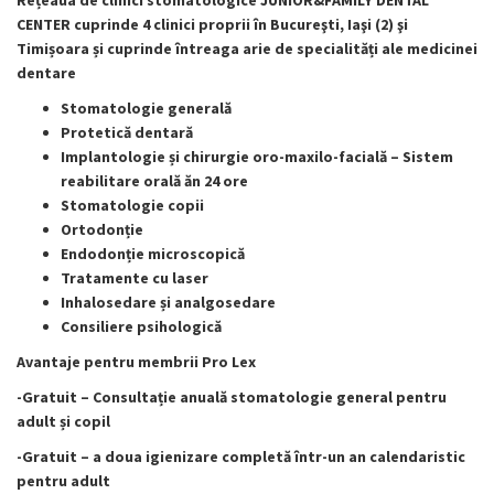
Rețeaua de clinici stomatologice JUNIOR&FAMILY DENTAL
CENTER cuprinde 4 clinici proprii în Bucureşti, Iaşi (2) şi
Timi
șoara și cuprinde întreaga arie de specialități ale medicinei
dentare
Stomatologie generală
Protetică dentară
Implantologie și chirurgie oro-maxilo-facială – Sistem
reabilitare orală ăn 24 ore
Stomatologie copii
Ortodonție
Endodonție microscopică
Tratamente cu laser
Inhalosedare și analgosedare
Consiliere psihologică
Avantaje pentru membrii Pro Lex
-Gratuit – Consultație anuală stomatologie general pentru
adult și copil
-Gratuit – a doua igienizare completă într-un an calendaristic
pentru adult