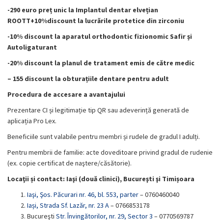
-290 euro preț unic la Implantul dentar elvețian
ROOTT+10%discount la lucrările protetice din zirconiu
-10% discount la aparatul orthodontic fizionomic Safir și
Autoligaturant
-20% discount la planul de tratament emis de către medic
– 155 discount la obturațiile dentare pentru adult
Procedura de accesare a avantajului
Prezentare CI și legitimație tip QR sau adeverință generată de
aplicația Pro Lex.
Beneficiile sunt valabile pentru membri și rudele de gradul I adulți.
Pentru membrii de familie: acte doveditoare privind gradul de rudenie
(ex. copie certificat de naştere/căsătorie).
Locaţii și contact: Iaşi (două clinici), Bucureşti şi Timișoara
Iaşi, Şos. Păcurari nr. 46, bl. 553, parter
– 0760460040
Iași, Strada Sf. Lazăr, nr. 23 A
– 0766853178
Bucureşti
Str. Învingătorilor, nr. 29, Sector 3
– 0770569787