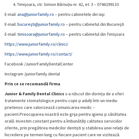
Timișoara, str. Simion Bărnuțiu nr. 42, et. 3 – 0746299133
E-mail:
ana@juniorfamily.ro
– pentru cabinetele din Iaşi
E-mail:
bucureşti@juniorfamily.ro
– pentru cabinetul din Bucureşti
E-mail: t
imisoara@juniorfamily.ro
– pentru cabinetul din Timișoara
https://www.juniorfamily.ro/clinici/
https://www.juniorfamily.ro/contact/
Facebook /JuniorFamilyDentalCenter
Instagram /juniorfamily.dental
Prin ce se recomandă firma
Junior & Family Dental Clinics
s-a născut din dorința de a oferi
tratamente stomatologice pentru copii și adulți într-un mediu
prietenos care valorizează comunicarea medic –
pacient.Preocuparea noastră este grija pentru igiena și sănătatea
orală. Investim constant pentru a îmbunătăți calitatea serviciilor
oferite, prin pregătirea medicilor dentiști și stabilirea unei relații de
încredere pe termen lung cu fiecare pacient care ne vizitează.