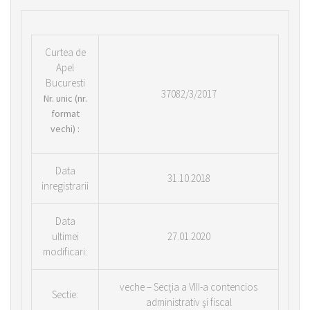
Curtea de
Apel
Bucuresti
37082/3/2017
Nr.
unic (nr.
format
vechi) :
Data
31.10.2018
inregistrarii
Data
ultimei
27.01.2020
modificari:
veche – Secţia a VIII-a contencios
Sectie:
administrativ şi fiscal