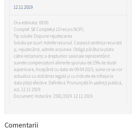
12.11.2019
Ora estimata: 09:00
Complet: S8 Completul 10 recurs NCPC
Tip solutie: Dispune rejudecarea
Solutia pe scurt: Admite recursul. Casează sentinţa recurată
şi, rejudecând, admite acţiunea. Obligă pârâtul la plata
către reclamanţi a drepturilor salariale reprezentând
sumele compensatorii aferente sporului de 25% de studii
superioare, începând cu data de 09.04.2015, sume ce se vor
actualiza cu dobânda legală şi cu indicele de inflaţie la
data plăţii efective. Definitivă. Pronunţată în şedinţă publică,
azi, 12.11.2019.
Document: Hotarâre 2591/2019 12.11.2019
Comentarii