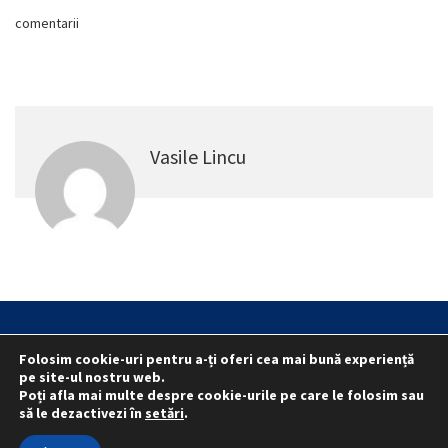
comentarii
Vasile Lincu
Statut
Reprezentativitate M.A.I.
Folosim cookie-uri pentru a-ți oferi cea mai bună experiență
Reprezentativitate I.G.P.R. și I.P.J.-uri
pe site-ul nostru web.
Poți afla mai multe despre cookie-urile pe care le folosim sau
Politica folosirii cookie-urilor
Politica de confidențialitate
să le dezactivezi în
setări
.