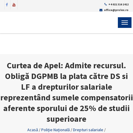
+4 021 316 1412
office@prolex.ro
MEN
Curtea de Apel: Admite recursul.
Obligă DGPMB la plata către DS si
LF a drepturilor salariale
reprezentând sumele compensatorii
aferente sporului de 25% de studii
superioare
Acasă
/
Poliţie Naţională
/
Drepturi salariale
/