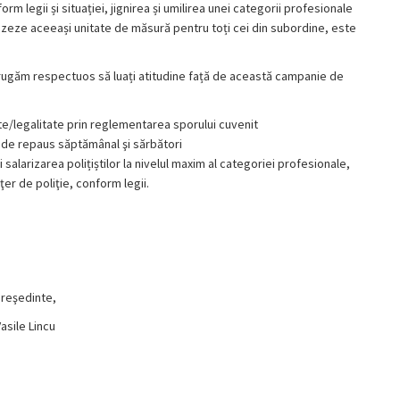
rm legii și situației, jignirea și umilirea unei categorii profesionale
ilizeze aceeași unitate de măsură pentru toți cei din subordine, este
ă rugăm respectuos să luați atitudine față de această campanie de
e/legalitate prin
reglementarea
sporului cuvenit
e de repaus
săptămânal
şi
sărbători
i
salarizarea
polițiștilor
la nivelul maxim al categoriei profesionale,
iţer
de
poliţie
, conform legii.
reşedinte,
asile Lincu