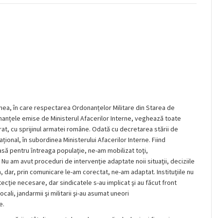
a, în care respectarea Ordonanțelor Militare din Starea de
nanțele emise de Ministerul Afacerilor Interne, veghează toate
rat, cu sprijinul armatei române. Odată cu decretarea stării de
rațional, în subordinea Ministerului Afacerilor Interne. Fiind
asă pentru ȋntreaga populaţie, ne-am mobilizat toţi,
 Nu am avut proceduri de intervenţie adaptate noii situaţii, deciziile
n, dar, prin comunicare le-am corectat, ne-am adaptat. Instituţiile nu
ecţie necesare, dar sindicatele s-au implicat şi au făcut front
locali, jandarmii şi militarii şi-au asumat uneori
e.