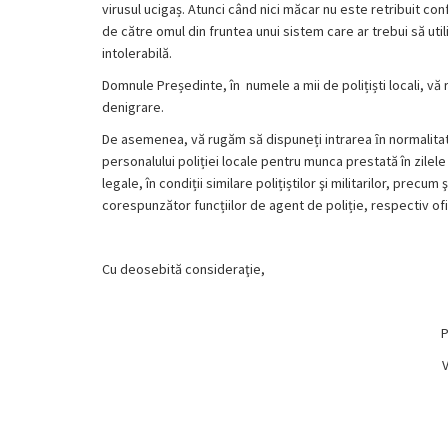
virusul ucigaș. Atunci când nici măcar nu este retribuit confo
de către omul din fruntea unui sistem care ar trebui să ut
intolerabilă.
Domnule Președinte, în numele a mii de polițiști locali, v
denigrare.
De asemenea, vă rugăm să
dispuneți
intrarea
ȋn
normalitat
personalului
poliției
locale pentru munca prestată
în
zilel
legale,
în
condiții
similare
polițiștilor
şi
militarilor, precum
ş
corespunzător
funcțiilor
de agent de
poliție
, respectiv
of
Cu deosebită consideraţie,
P
V