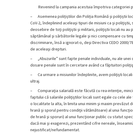
Revenind la campania acestuia ȋmpotriva categoriei profe
–
Asemenea polițiștilor din Poliția Română și polițiștii loc
CoV-2, ȋndeplinind aceleaşi tipuri de misiuni ca şi poliţişti
deosebire de toţi poliţiştii şi militarii, poliţiştii locali n
săptămânal şi sărbătorile legale şi nici compensare cu tim
discriminare, ȋnsă a ignorat-o, deşi Directiva CEDO 2000/78
de aceleaşi drepturi.
–
„Abuzurile” sunt fapte penale individuale, nu ale unei c
dosare penale sunt ȋn cercetare având ca făptuitori poliţişt
–
Ca urmare a misiunilor ȋndeplinite, avem poliţişti locali i
ultraj.
–
Comparaţia salarială este făcută cu rea-intenţie, minc
faptului că salariile poliţiştilor locali sunt egale cu cele al
o localitate la alta, ȋn limita unui minim şi maxim prevăzut
hrană şi sporul pentru condiţii vătămătoare) al unui funcţio
de hrană şi sporuri) al unui funcţionar public cu statut spe
dacă mai şi exagerezi, prezentând cifre nereale, ȋnseamnă 
nejustificat/nefundamentat.