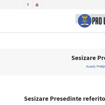
Sesizare Pre
Acasă
/
Poliţ
Sesizare Presedinte referitor