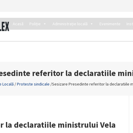
Acasă
Poliție
Administrație locală
Evenimente
Ins
sedinte referitor la declaratiile min
ie Locală
/
Proteste sindicale
/
Sesizare Presedinte referitor la declaratiile m
 la declaratiile ministrului Vela