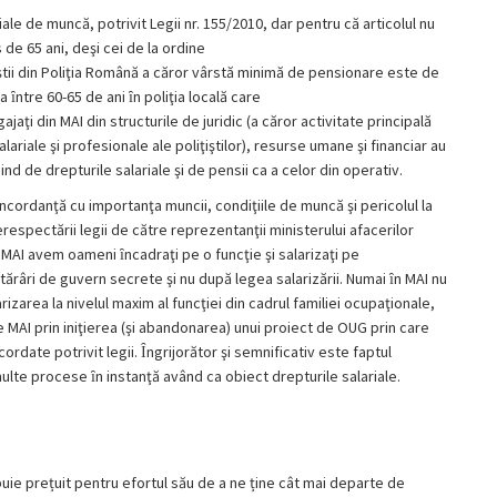
ciale de muncă, potrivit Legii nr. 155/2010, dar pentru că articolul nu
de 65 ani, deşi cei de la ordine
iţiştii din Poliţia Română a căror vârstă minimă de pensionare este de
 ȋntre 60-65 de ani ȋn poliţia locală care
ajaţi din MAI din structurile de juridic (a căror activitate principală
ariale şi profesionale ale poliţiştilor), resurse umane şi financiar au
iind de drepturile salariale şi de pensii ca a celor din operativ.
concordanţă cu importanţa muncii, condiţiile de muncă şi pericolul la
respectării legii de către reprezentanţii ministerului afacerilor
n MAI avem oameni ȋncadraţi pe o funcţie şi salarizaţi pe
hotărâri de guvern secrete şi nu după legea salarizării. Numai ȋn MAI nu
rizarea la nivelul maxim al funcţiei din cadrul familiei ocupaţionale,
 MAI prin iniţierea (şi abandonarea) unui proiect de OUG prin care
cordate potrivit legii. Ȋngrijorător şi semnificativ este faptul
multe procese ȋn instanţă având ca obiect drepturile salariale.
uie prețuit pentru efortul său de a ne ține cât mai departe de