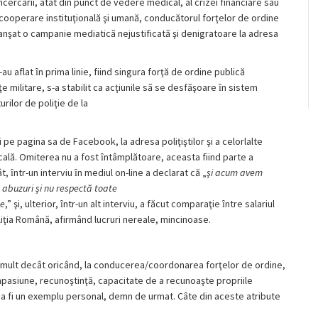
cercării, atât din punct de vedere medical, al crizei financiare sau
ă cooperare instituţională şi umană, conducătorul forţelor de ordine
clanşat o campanie mediatică nejustificată şi denigratoare la adresa
-au aflat ȋn prima linie, fiind singura forţă de ordine publică
nţe militare, s-a stabilit ca acţiunile să se desfăşoare ȋn sistem
rilor de poliţie de la
ri pe pagina sa de Facebook, la adresa poliţiştilor şi a celorlalte
ocală. Omiterea nu a fost ȋntâmplătoare, aceasta fiind parte a
 ȋntr-un interviu ȋn mediul on-line a declarat că „
şi acum avem
 abuzuri şi nu respectă toate
ţe
,” şi, ulterior, ȋntr-un alt interviu, a făcut comparaţie ȋntre salariul
 Poliţia Română, afirmând lucruri nereale, mincinoase.
lt decât oricând, la conducerea/coordonarea forţelor de ordine,
mpasiune, recunoştinţă, capacitate de a recunoaşte propriile
de a fi un exemplu personal, demn de urmat. Câte din aceste atribute