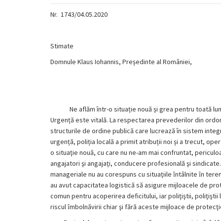
Nr.
1743/04.05.2020
Stimate
Domnule Klaus Iohannis, Președinte al României,
Ne aflăm într-o situație nouă și grea pentru toată lume
Urgență este vitală. La respectarea prevederilor din ordo
structurile de ordine publică care lucrează în sistem integ
urgență, poliția locală a primit atribuții noi și a trecut, ope
o situaţie nouă, cu care nu ne-am mai confruntat, periculo
angajatori şi angajaţi, conducere profesională şi sindicate.
manageriale nu au corespuns cu situaţiile ȋntâlnite ȋn tere
au avut capacitatea logistică să asigure mijloacele de prot
comun pentru acoperirea deficitului, iar poliţiştii, poliţiştii 
riscul ȋmbolnăvirii chiar şi fără aceste mijloace de protecţi