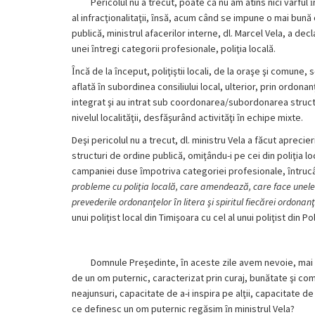
Pericolul nu a trecut, poate că nu am atins nici vârful ȋn
al infracţionalitaţii, ȋnsă, acum când se impune o mai bun
publică, ministrul afacerilor interne, dl. Marcel Vela, a de
unei ȋntregi categorii profesionale, poliţia locală.
Ȋncă de la ȋnceput, poliţiştii locali, de la oraşe şi comune, s
aflată ȋn subordinea consiliului local, ulterior, prin ordona
integrat şi au intrat sub coordonarea/subordonarea structu
nivelul localităţii, desfăşurând activităţi ȋn echipe mixte.
Deşi pericolul nu a trecut, dl. ministru Vela a făcut aprecie
structuri de ordine publică, omiţându-i pe cei din poliţia l
campaniei duse ȋmpotriva categoriei profesionale, ȋntrucât,
probleme cu poliţia locală, care amendează, care face unele
prevederile ordonanţelor ȋn litera şi spiritul fiecărei ordonan
unui poliţist local din Timişoara cu cel al unui poliţist din
Domnule Preşedinte, ȋn aceste zile avem nevoie, mai mu
de un om puternic, caracterizat prin curaj, bunătate şi co
neajunsuri, capacitate de a-i inspira pe alţii, capacitate 
ce definesc un om puternic regăsim ȋn ministrul Vela?