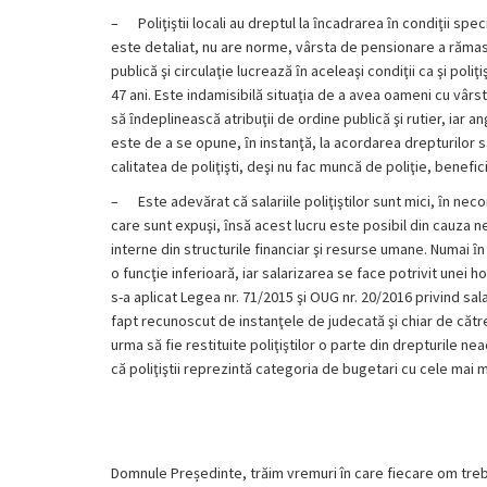
–
Poliţiştii locali au dreptul la ȋncadrarea ȋn condiţii spe
este detaliat, nu are norme, vârsta de pensionare a rămas 
publică şi circulaţie lucrează ȋn aceleaşi condiţii ca şi pol
47 ani. Este indamisibilă situaţia de a avea oameni cu vârsta
să ȋndeplinească atribuţii de ordine publică şi rutier, iar ang
este de a se opune, ȋn instanţă, la acordarea drepturilor sal
calitatea de poliţişti, deşi nu fac muncă de poliţie, benefic
–
Este adevărat că salariile poliţiştilor sunt mici, ȋn ne
care sunt expuşi, ȋnsă acest lucru este posibil din cauza ne
interne din structurile financiar şi resurse umane. Numai ȋ
o funcţie inferioară, iar salarizarea se face potrivit unei 
s-a aplicat Legea nr. 71/2015 şi OUG nr. 20/2016 privind sala
fapt recunoscut de instanţele de judecată şi chiar de către
urma să fie restituite poliţiştilor o parte din drepturile nea
că poliţiştii reprezintă categoria de bugetari cu cele mai 
Domnule Președinte, trăim vremuri în care fiecare om treb