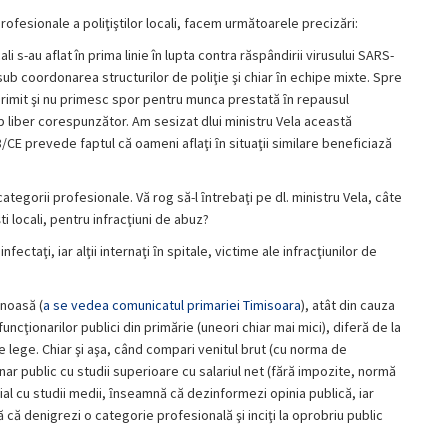
sionale a poliţiştilor locali, facem următoarele precizări:
ali s-au aflat în prima linie în lupta contra răspândirii virusului SARS-
i, sub coordonarea structurilor de poliţie şi chiar ȋn echipe mixte. Spre
u au primit şi nu primesc spor pentru munca prestată ȋn repausul
p liber corespunzător. Am sesizat dlui ministru Vela această
/CE prevede faptul că oameni aflaţi ȋn situaţii similare beneficiază
ategorii profesionale. Vă rog să-l ȋntrebaţi pe dl. ministru Vela, câte
i locali, pentru infracţiuni de abuz?
nfectaţi, iar alţii internaţi ȋn spitale, victime ale infracţiunilor de
inoasă (
a se vedea comunicatul primariei Timisoara
), atât din cauza
e funcţionarilor publici din primărie (uneori chiar mai mici), diferă de la
 de lege. Chiar şi aşa, când compari venitul brut (cu norma de
nar public cu studii superioare cu salariul net (fără impozite, normă
cial cu studii medii, ȋnseamnă că dezinformezi opinia publică, iar
că denigrezi o categorie profesională şi inciţi la oprobriu public