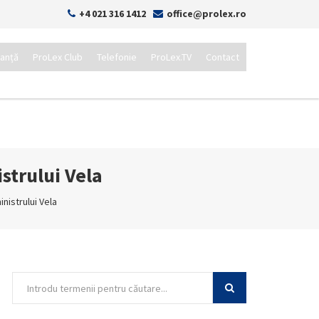
+4 021 316 1412
office@prolex.ro
tanță
ProLex Club
Telefonie
ProLex.TV
Contact
istrului Vela
inistrului Vela