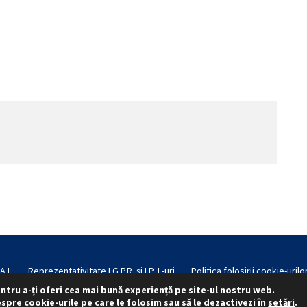
.I.
Reprezentativitate I.G.P.R. și I.P.J.-uri
Politica folosirii cookie-urilo
ntru a-ți oferi cea mai bună experiență pe site-ul nostru web.
spre cookie-urile pe care le folosim sau să le dezactivezi în
setări
.