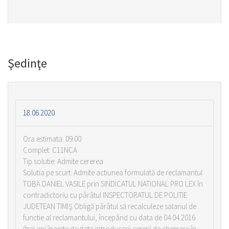
Şedinţe
18.06.2020
Ora estimata: 09:00
Complet: C11NCA
Tip solutie: Admite cererea
Solutia pe scurt: Admite actiunea formulată de reclamantul
TOBĂ DANIEL VASILE prin SINDICATUL NATIONAL PRO LEX în
contradictoriu cu pârâtul INSPECTORATUL DE POLITIE
JUDETEAN TIMIŞ.Obligă pârâtul să recalculeze salariul de
functie al reclamantului, începând cu data de 04.04.2016
(trei ani înainte de data introducerii cererii de chemare în