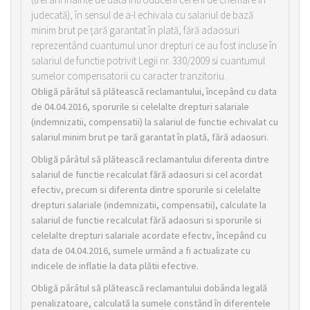
judecată), în sensul de a-l echivala cu salariul de bază
minim brut pe ţară garantat în plată, fără adaosuri
reprezentând cuantumul unor drepturi ce au fost incluse în
salariul de functie potrivit Legii nr. 330/2009 si cuantumul
sumelor compensatorii cu caracter tranzitoriu.
Obligă pârâtul să plătească reclamantului, începând cu data
de 04.04.2016, sporurile si celelalte drepturi salariale
(indemnizatii, compensatii) la salariul de functie echivalat cu
salariul minim brut pe tară garantat în plată, fără adaosuri.
Obligă pârâtul să plătească reclamantului diferenta dintre
salariul de functie recalculat fără adaosuri si cel acordat
efectiv, precum si diferenta dintre sporurile si celelalte
drepturi salariale (indemnizatii, compensatii), calculate la
salariul de functie recalculat fără adaosuri si sporurile si
celelalte drepturi salariale acordate efectiv, începând cu
data de 04.04.2016, sumele urmând a fi actualizate cu
indicele de inflatie la data plătii efective.
Obligă pârâtul să plătească reclamantului dobânda legală
penalizatoare, calculată la sumele constând în diferentele