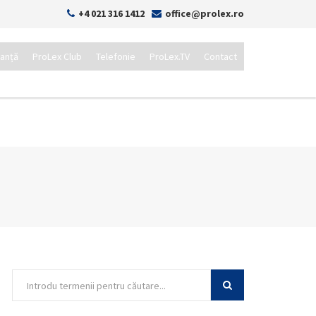
+4 021 316 1412
office@prolex.ro
tanță
ProLex Club
Telefonie
ProLex.TV
Contact