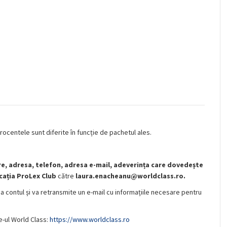
Procentele sunt diferite în funcție de pachetul ales.
e, adresa, telefon, adresa e-mail, adeverința care dovedește
cația ProLex Club
către
laura.enacheanu@worldclass.ro.
a contul și va retransmite un e-mail cu informațiile necesare pentru
e-ul World Class:
https://www.worldclass.ro