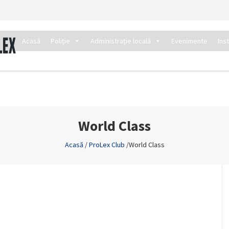
Acasă
Poliție
Administrație locală
Evenimente
Ins
World Class
Acasă
/
ProLex Club
/
World Class