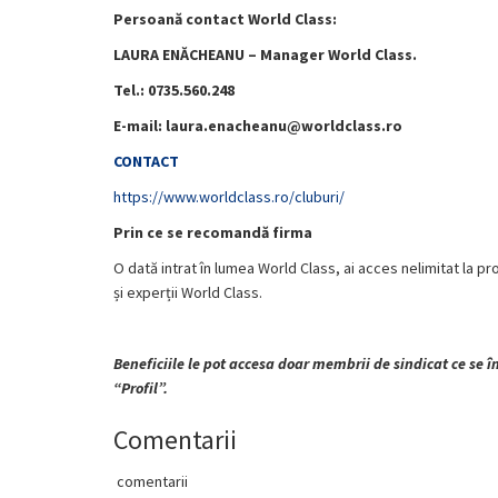
Persoană contact World Class:
LAURA ENĂCHEANU – Manager World Class.
Tel.: 0735.560.248
E-mail: laura.enacheanu@worldclass.ro
CONTACT
https://www.worldclass.ro/cluburi/
Prin ce se recomandă firma
O dată intrat în lumea World Class, ai acces nelimitat la
și experții World Class.
Beneficiile le pot accesa doar membrii de sindicat ce se 
“Profil”.
Comentarii
comentarii