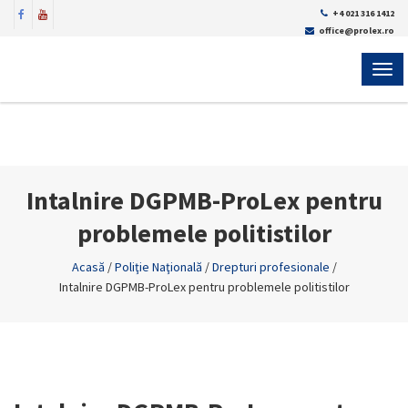
+4 021 316 1412
office@prolex.ro
MEN
Intalnire DGPMB-ProLex pentru
problemele politistilor
Acasă
/
Poliţie Naţională
/
Drepturi profesionale
/
Intalnire DGPMB-ProLex pentru problemele politistilor