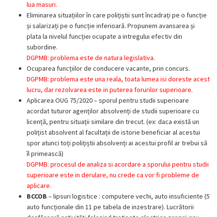
lua masuri.
Eliminarea situațiilor în care polițiștii sunt încadrați pe o funcție
și salarizați pe o funcție inferioară. Propunem avansarea și
plata la nivelul funcției ocupate a intregului efectiv din
subordine.
DGPMB: problema este de natura legislativa.
Ocuparea funcțiilor de conducere vacante, prin concurs.
DGPMB: problema este una reala, toata lumea isi doreste acest
lucru, dar rezolvarea este in puterea forurilor superioare.
Aplicarea OUG 75/2020 – sporul pentru studii superioare
acordat tuturor agenților absolvenți de studii superioare cu
licență, pentru situații similare din trecut. (ex: daca există un
polițist absolvent al facultații de istorie beneficiar al acestui
spor atunci toți polițiștii absolvenți ai acestui profil ar trebui să
îl primească)
DGPMB: procesul de analiza si acordare a sporului pentru studii
superioare este in derulare, nu crede ca vor fi probleme de
aplicare.
BCCOB
– lipsuri logistice : computere vechi, auto insuficiente (5
auto funcționale din 11 pe tabela de inzestrare). Lucrătorii