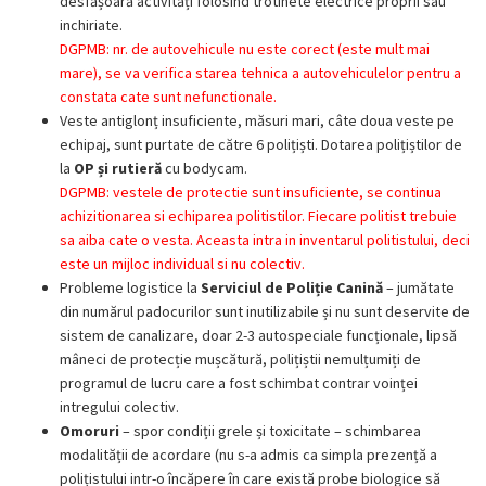
desfășoară activități folosind trotinete electrice proprii sau
inchiriate.
DGPMB: nr. de autovehicule nu este corect (este mult mai
mare), se va verifica starea tehnica a autovehiculelor pentru a
constata cate sunt nefunctionale.
Veste antiglonț insuficiente, măsuri mari, câte doua veste pe
echipaj, sunt purtate de către 6 polițiști. Dotarea polițiștilor de
la
OP și rutieră
cu bodycam.
DGPMB: vestele de protectie sunt insuficiente, se continua
achizitionarea si echiparea politistilor. Fiecare politist trebuie
sa aiba cate o vesta. Aceasta intra in inventarul politistului, deci
este un mijloc individual si nu colectiv.
Probleme logistice la
Serviciul de Poliție Canină
– jumătate
din numărul padocurilor sunt inutilizabile și nu sunt deservite de
sistem de canalizare, doar 2-3 autospeciale funcționale, lipsă
mâneci de protecție mușcătură, polițiștii nemulțumiți de
programul de lucru care a fost schimbat contrar voinței
intregului colectiv.
Omoruri
– spor condiții grele și toxicitate – schimbarea
modalității de acordare (nu s-a admis ca simpla prezență a
polițistului intr-o încăpere în care există probe biologice să