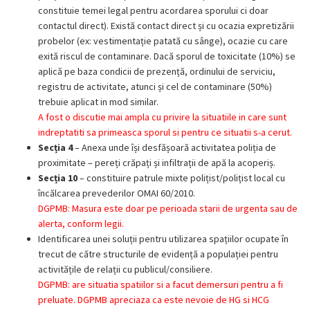
constituie temei legal pentru acordarea sporului ci doar
contactul direct). Există contact direct și cu ocazia expretizării
probelor (ex: vestimentație patată cu sânge), ocazie cu care
exită riscul de contaminare. Dacă sporul de toxicitate (10%) se
aplică pe baza condicii de prezență, ordinului de serviciu,
registru de activitate, atunci și cel de contaminare (50%)
trebuie aplicat in mod similar.
A fost o discutie mai ampla cu privire la situatiile in care sunt
indreptatiti sa primeasca sporul si pentru ce situatii s-a cerut.
Secția 4
– Anexa unde își desfășoară activitatea poliția de
proximitate – pereți crăpați și infiltrații de apă la acoperiș.
Secția 10
– constituire patrule mixte polițist/polițist local cu
încălcarea prevederilor OMAI 60/2010.
DGPMB: Masura este doar pe perioada starii de urgenta sau de
alerta, conform legii.
Identificarea unei soluții pentru utilizarea spațiilor ocupate în
trecut de către structurile de evidență a populației pentru
activitățile de relații cu publicul/consiliere.
DGPMB: are situatia spatiilor si a facut demersuri pentru a fi
preluate. DGPMB apreciaza ca este nevoie de HG si HCG