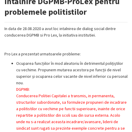
Intalnire DGPMB-ProLex pentru
problemele politistilor
In data de 28.08.2020 a avut loc intalnirea de dialog social dintre
conducerea DGPMB si Pro Lex, la initiativa institutiei.
Pro Lex a prezentat urmatoarele probleme:
Ocuparea funcțiilor în mod aleatoriu în detrimentul polițiștilor
cu vechime. Propunem mutarea acestora pe funcții de nivel
superior și ocuparea celor vacante de nivel inferior cu personal
nou.
DGPMB:
Conducerea Politiei Capitalei a transmis, in permanenta,
structurilor subordonate, sa formuleze propuneri de incadrare
a politistilor cu vechime pe functii superioare, inainte de orice
repartitie a politistilor din scoli sau din sursa externa. Acolo
unde nu s-a realizat aceasta incadrare/avansare, liderii de
sindicat sunt rugati sa prezinte exemple concrete pentru a se