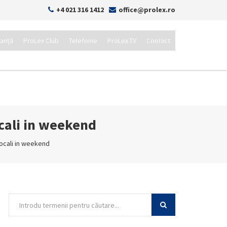
+4 021 316 1412
office@prolex.ro
tanță
ProLex Club
Telefonie
ProLex.TV
Contact
ocali in weekend
locali in weekend