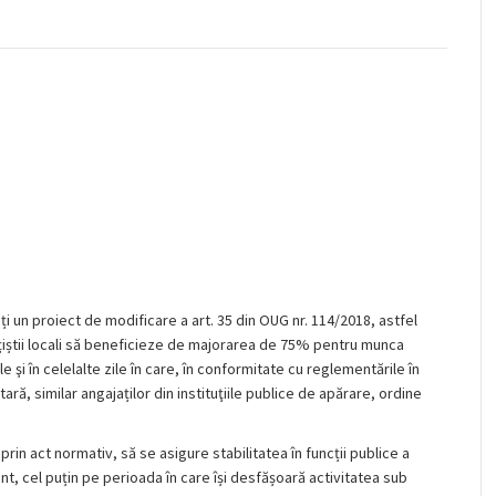
i un proiect de modificare a art. 35 din OUG nr. 114/2018, astfel
lițiștii locali să beneficieze de majorarea de 75% pentru munca
 şi în celelalte zile în care, în conformitate cu reglementările în
ă, similar angajaților din instituţiile publice de apărare, ordine
rin act normativ, să se asigure stabilitatea în funcții publice a
ent, cel puțin pe perioada în care își desfășoară activitatea sub