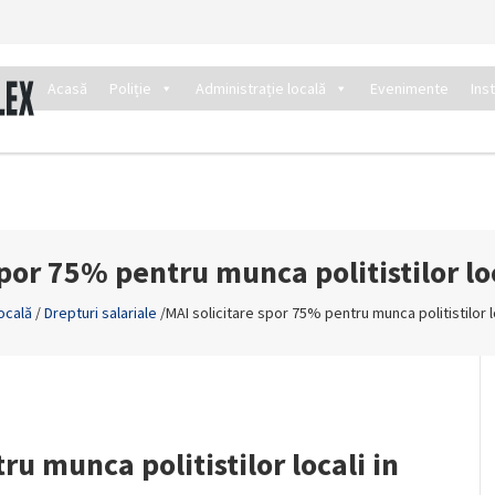
Acasă
Poliție
Administrație locală
Evenimente
Ins
spor 75% pentru munca politistilor l
Locală
/
Drepturi salariale
/
MAI solicitare spor 75% pentru munca politistilor 
ru munca politistilor locali in