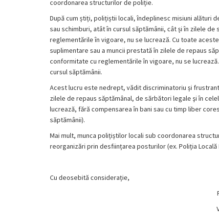
coordonarea structurilor de poliție.
După cum știți, polițiștii locali, îndeplinesc misiuni alături 
sau schimburi, atât în cursul săptămânii, cât și în zilele de 
reglementările în vigoare, nu se lucrează. Cu toate aceste
suplimentare sau a muncii prestată în zilele de repaus săptă
conformitate cu reglementările în vigoare, nu se lucrează. 
cursul săptămânii.
Acest lucru este nedrept, vădit discriminatoriu și frustrant 
zilele de repaus săptămânal, de sărbători legale şi în celel
lucrează, fără compensarea în bani sau cu timp liber cores
săptămânii).
Mai mult, munca polițiștilor locali sub coordonarea structur
reorganizări prin desființarea posturilor (ex. Poliția Local
Cu deosebită considerație,