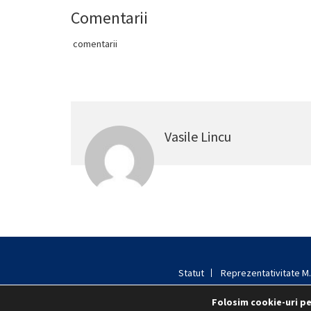
Comentarii
comentarii
Vasile Lincu
Statut
Reprezentativitate M.A
Folosim cookie-uri pe