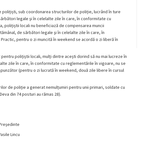
de polițiști, sub coordonarea structurilor de poliție, lucrând în ture
sărbători legale şi în celelalte zile în care, în conformitate cu
a, polițiștii locali nu beneficiază de compensarea muncii
mânal, de sărbători legale şi în celelalte zile în care, în
Practic, pentru o zi muncită în weekend se acordă o zi liberă în
pentru polițiștii locali, mulți dintre acești dorind să nu mai lucreze în
alte zile în care, în conformitate cu reglementările în vigoare, nu se
punzător (pentru o zi lucrată în weekend, două zile libere în cursul
ilor de poliție a generat nemulțumiri pentru unii primari, soldate cu
ă Deva din 74 posturi au rămas 28).
Președinte
Vasile Lincu