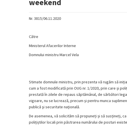
weekend
Nr. 3815/06.11.2020
Către
Ministerul Afacerilor Interne
Domnului ministru Marcel Vela
Stimate domnule ministru, prin prezenta vă rugăm să inițiaț
cum a fost modificată prin OUG nr. 1/2020, prin care și po
prestată în zilele de repaus săptămânal, de sărbători legale
vigoare, nu se lucrează, precum și pentru munca suplimentar
publică şi securitate naţională.
De asemenea, vă solicităm să propuneți și să susțineți, ca p
polițiștilor locali prin păstrarea numărului de posturi exist