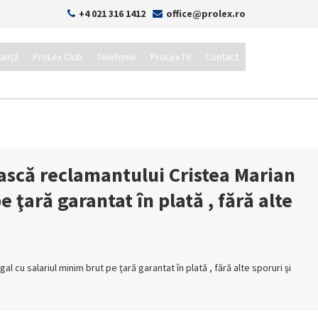
+4 021 316 1412
office@prolex.ro
tanță
ProLex Club
Telefonie
ProLex.TV
Contact
ască reclamantului Cristea Marian
e ţară garantat în plată , fără alte
 cu salariul minim brut pe ţară garantat în plată , fără alte sporuri şi