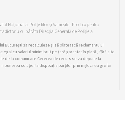
tul Naţional al Poliţistilor şi Vameşilor Pro Lex pentru
radictoriu cu pârâta Direcţia Generală de Poliţie a
lui Bucureşti să recalculeze şi să plătească reclamantului
ie egal cu salariul minim brut pe ţară garantat în plată , fără alte
5 zile de la comunicare.Cererea de recurs se va depune la
n punerea soluţiei la dispoziţia părţilor prin mijlocirea grefei