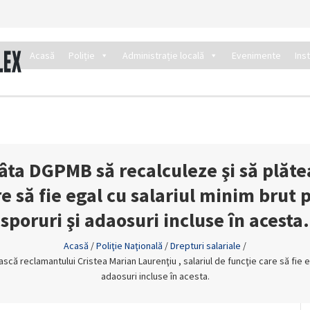
Acasă
Poliție
Administrație locală
Evenimente
Ins
âta DGPMB să recalculeze şi să plăte
e să fie egal cu salariul minim brut p
sporuri şi adaosuri incluse în acesta.
Acasă
/
Poliţie Naţională
/
Drepturi salariale
/
ă reclamantului Cristea Marian Laurenţiu , salariul de funcţie care să fie egal
adaosuri incluse în acesta.