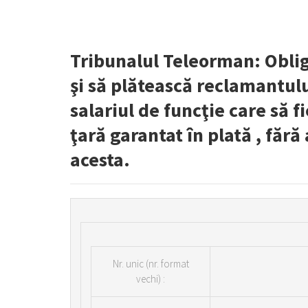
Tribunalul Teleorman: Obli
şi să plătească reclamantulu
salariul de funcţie care să f
ţară garantat în plată , fără 
acesta.
Nr.
unic (nr. format
vechi) :