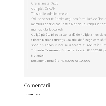
Ora estimata: 09:30
Complet: C3 CAF
Tip solutie: Admite cererea
Solutia pe scurt: Admite acţiunea formulată de Sindica
membrul de sindicat Cristea Marian Laurenţiu în cont
municipiului Bucureşti.
Obligă pârâta Direcţia Generală de Poliţie a municipiu
Cristea Marian Laurenţiu , salariul de funcţie care să f
sporuri şi adaosuri incluse în acesta. Cu recurs în 1
Tribunalul Teleorman. Pronunţată astăzi 08.10.2020 ,pri
instanţei
Document: Hotarâre 402/2020 08.10.2020
Comentarii
comentarii