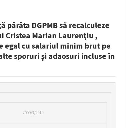
gă pârâta DGPMB să recalculeze
i Cristea Marian Laurenţiu ,
ie egal cu salariul minim brut pe
alte sporuri şi adaosuri incluse în
7099/3/2019