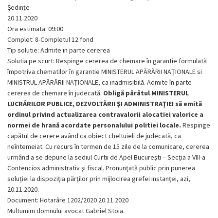
Şedinţe
20.11.2020
Ora estimata: 09:00
Complet: 8-Completul 12 fond
Tip solutie: Admite in parte cererea
Solutia pe scurt: Respinge cererea de chemare în garantie formulată
împotriva chematilor în garantie MINISTERUL APĂRĂRII NAŢIONALE si
MINISTRUL APĂRĂRII NAŢIONALE, ca inadmisibilă. Admite în parte
cererea de chemare în judecată.
Obligă pârâtul MINISTERUL
LUCRĂRILOR PUBLICE, DEZVOLTĂRII ŞI ADMINISTRAŢIEI să emită
ordinul privind actualizarea contravalorii alocatiei valorice a
normei de hrană acordate personalului politiei locale.
Respinge
capătul de cerere având ca obiect cheltuieli de judecată, ca
neîntemeiat. Cu recurs în termen de 15 zile de la comunicare, cererea
urmând a se depune la sediul Curtii de Apel Bucureşti – Secţia a VIII-a
Contencios administrativ şi fiscal. Pronunţată public prin punerea
soluţiei la dispoziţia părţilor prin mijlocirea grefei instanţei, azi,
20.11.2020.
Document: Hotarâre 1202/2020 20.11.2020
Multumim domnului avocat Gabriel Stoia.