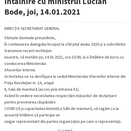
Intalnire cu ministrul Lucian
Bode, joi, 14.01.2021
DIRECŢIA SECRETARIAT GENERAL
Stimate domnule președinte,
În continuarea dialogului început la sfârșitul anului 2020 și a solicitărilor
transmise recent instituției
noastre, vă invităm joi, 14.01.2021, ora 10.00, la o întâlnire de lucru cu
conducerea Ministerului
Afacerilor Interne.
Activitatea se va desfăşura la sediul Ministerului Afacerilor Interne din
Piaţa Revoluţiei nr. 1A, etajul
II, Sala de marmură (acces prin intrarea A1).
Având în vedere necesitatea respectării măsurilor de distanțare
pentru prevenirea răspândirii
COVID-19 și capacitatea limitată a Sălii de marmură, vă rugăm ca la
această întâlnire să participe un
singur reprezentant din partea organizației pe care o reprezentați.
Cu stimă,