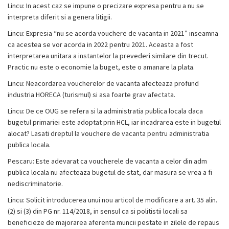
Lincu: In acest caz se impune o precizare expresa pentru a nu se
interpreta diferit si a genera litigii.
Lincu: Expresia “nu se acorda vouchere de vacanta in 2021” inseamna
ca acestea se vor acorda in 2022 pentru 2021. Aceasta a fost
interpretarea unitara a instantelor la prevederi similare din trecut.
Practic nu este o economie la buget, este o amanare la plata.
Lincu: Neacordarea voucherelor de vacanta afecteaza profund
industria HORECA (turismul) si asa foarte grav afectata.
Lincu: De ce OUG se refera si la administratia publica locala daca
bugetul primariei este adoptat prin HCL, iar incadrarea este in bugetul
alocat? Lasati dreptul la vouchere de vacanta pentru administratia
publica locala.
Pescaru: Este adevarat ca voucherele de vacanta a celor din adm
publica locala nu afecteaza bugetul de stat, dar masura se vrea a fi
nediscriminatorie.
Lincu: Solicit introducerea unui nou articol de modificare a art. 35 alin.
(2) si (3) din PG nr. 114/2018, in sensul ca si politistii locali sa
beneficieze de majorarea aferenta muncii pestate in zilele de repaus