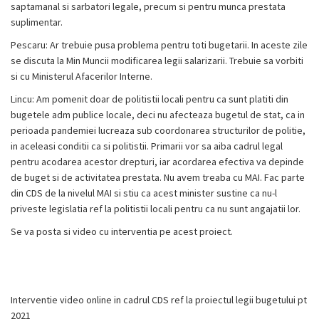
saptamanal si sarbatori legale, precum si pentru munca prestata
suplimentar.
Pescaru: Ar trebuie pusa problema pentru toti bugetarii. In aceste zile
se discuta la Min Muncii modificarea legii salarizarii. Trebuie sa vorbiti
si cu Ministerul Afacerilor Interne.
Lincu: Am pomenit doar de politistii locali pentru ca sunt platiti din
bugetele adm publice locale, deci nu afecteaza bugetul de stat, ca in
perioada pandemiei lucreaza sub coordonarea structurilor de politie,
in aceleasi conditii ca si politistii. Primarii vor sa aiba cadrul legal
pentru acodarea acestor drepturi, iar acordarea efectiva va depinde
de buget si de activitatea prestata. Nu avem treaba cu MAI. Fac parte
din CDS de la nivelul MAI si stiu ca acest minister sustine ca nu-l
priveste legislatia ref la politistii locali pentru ca nu sunt angajatii lor.
Se va posta si video cu interventia pe acest proiect.
Interventie video online in cadrul CDS ref la proiectul legii bugetului pt
2021