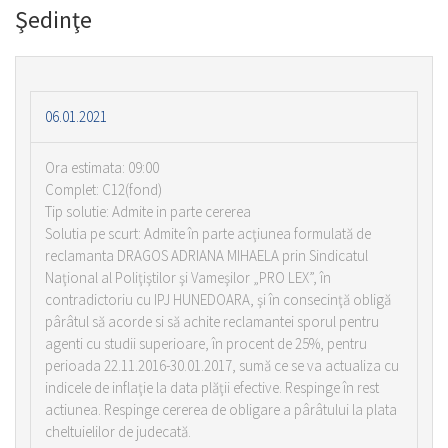
Şedinţe
06.01.2021
Ora estimata: 09:00
Complet: C12(fond)
Tip solutie: Admite in parte cererea
Solutia pe scurt: Admite în parte acţiunea formulată de
reclamanta DRAGOS ADRIANA MIHAELA prin Sindicatul
Naţional al Poliţiştilor şi Vameşilor „PRO LEX”, în
contradictoriu cu IPJ HUNEDOARA, şi în consecinţă obligă
pârâtul să acorde si să achite reclamantei sporul pentru
agenti cu studii superioare, în procent de 25%, pentru
perioada 22.11.2016-30.01.2017, sumă ce se va actualiza cu
indicele de inflaţie la data plăţii efective. Respinge în rest
actiunea. Respinge cererea de obligare a pârâtului la plata
cheltuielilor de judecată.