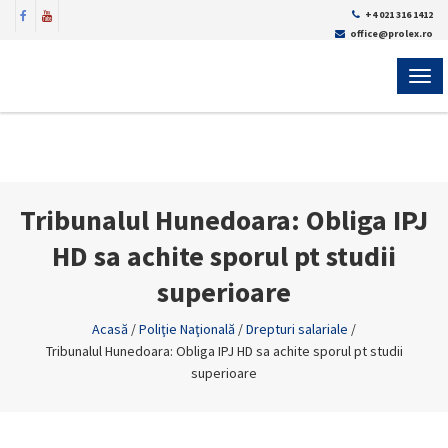
+4 021 316 1412
office@prolex.ro
MEN
Tribunalul Hunedoara: Obliga IPJ
HD sa achite sporul pt studii
superioare
Acasă
/
Poliţie Naţională
/
Drepturi salariale
/
Tribunalul Hunedoara: Obliga IPJ HD sa achite sporul pt studii
superioare