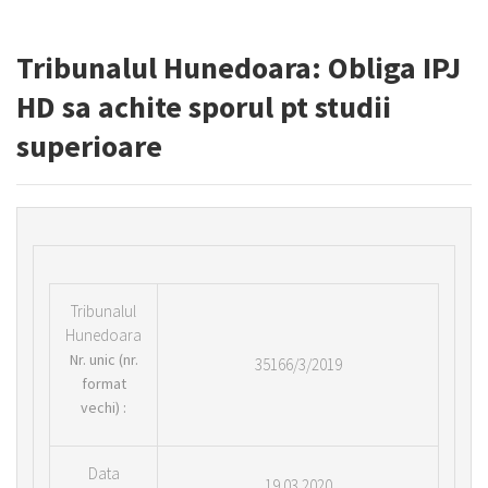
Tribunalul Hunedoara: Obliga IPJ
HD sa achite sporul pt studii
superioare
Tribunalul
Hunedoara
Nr.
unic (nr.
35166/3/2019
format
vechi) :
Data
19.03.2020