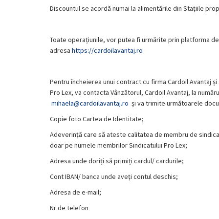
Discountul se acordă numai la alimentările din Stațiile propr
Toate operațiunile, vor putea fi urmărite prin platforma 
adresa
https://cardoilavantaj.ro
Pentru încheierea unui contract cu firma Cardoil Avantaj ș
Pro Lex, va contacta Vânzătorul, Cardoil Avantaj, la număr
mihaela@cardoilavantaj.ro
și va trimite următoarele doc
Copie foto Cartea de Identitate;
Adeverință care să ateste calitatea de membru de sindic
doar pe numele membrilor Sindicatului Pro Lex;
Adresa unde doriți să primiți cardul/ cardurile;
Cont IBAN/ banca unde aveți contul deschis;
Adresa de e-mail;
Nr de telefon