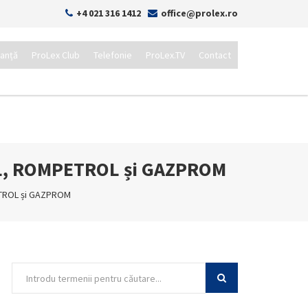
+4 021 316 1412
office@prolex.ro
tanță
ProLex Club
Telefonie
ProLex.TV
Contact
MOL, ROMPETROL și GAZPROM
ETROL și GAZPROM