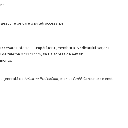
ii!
de gestiune pe care o puteți accesa pe
i accesarea ofertei, Cumpărătorul, membru al Sindicatului Național
ul de telefon 0799797776, sau la adresa de e-mail:
umente:
at generată de
Aplicația ProLexClub
, meniul:
Profil
. Cardurile se emit