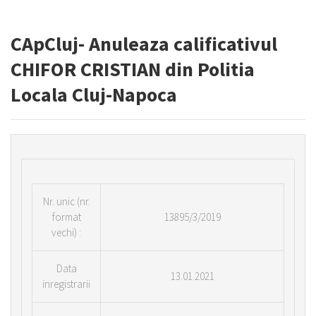
CApCluj- Anuleaza calificativul
CHIFOR CRISTIAN din Politia
Locala Cluj-Napoca
Nr.
unic (nr.
format
13895/3/2019
vechi) :
Data
13.01.2021
inregistrarii