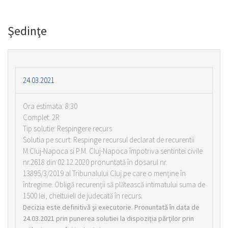
Şedinţe
24.03.2021
Ora estimata: 8:30
Complet: 2R
Tip solutie: Respingere recurs
Solutia pe scurt: Respinge recursul declarat de recurentii
M.Cluj-Napoca si P.M. Cluj-Napoca împotriva sentintei civile
nr.2618 din 02.12.2020 pronuntată în dosarul nr.
13895/3/2019 al Tribunalului Cluj pe care o menţine în
întregime. Obligă recurenţii să plătească intimatului suma de
1500 lei, cheltuieli de judecată în recurs.
Decizia este definitivă şi executorie. Pronuntată în data de
24.03.2021 prin punerea solutiei la dispoziţia părţilor prin