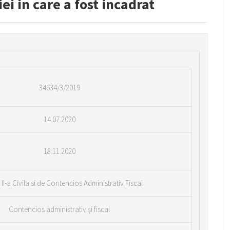
i in care a fost incadrat
34634/3/2019
14.07.2020
18.11.2020
 II-a Civila si de Contencios Administrativ Fiscal
Contencios administrativ şi fiscal