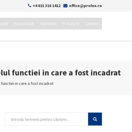
+4 021 316 1412
office@prolex.ro
tanță
ProLex Club
Telefonie
ProLex.TV
Contact
l functiei in care a fost incadrat
functiei in care a fost incadrat