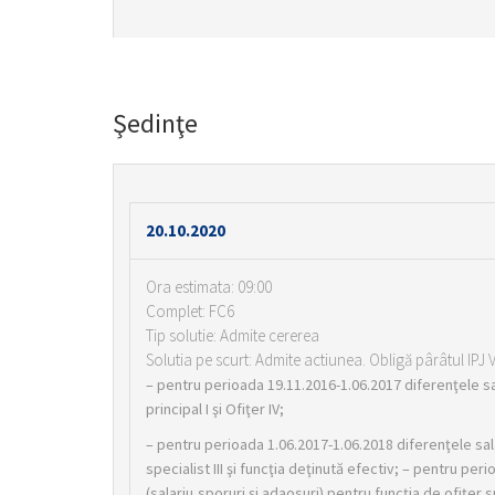
Şedinţe
20.10.2020
Ora estimata: 09:00
Complet: FC6
Tip solutie: Admite cererea
Solutia pe scurt: Admite actiunea. Obligă pârâtul IPJ
– pentru perioada 19.11.2016-1.06.2017 diferenţele sal
principal I şi Ofiţer IV;
– pentru perioada 1.06.2017-1.06.2018 diferenţele sala
specialist III şi funcţia deţinută efectiv; – pentru peri
(salariu,sporuri şi adaosuri) pentru funcţia de ofiţer sp