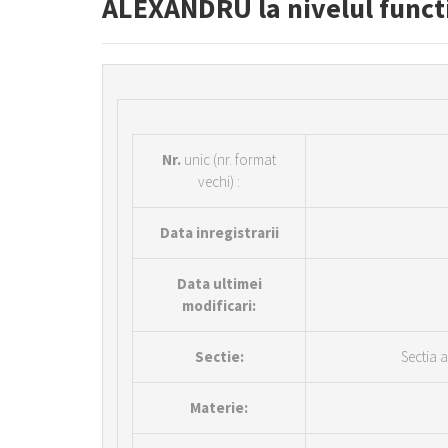
ALEXANDRU la nivelul functie
Nr.
unic (nr. format
vechi) :
Data inregistrarii
Data ultimei
modificari:
Sectie:
Sectia a
Materie: