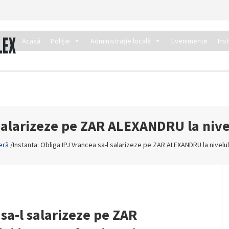
Acasă
Poliție
Administrație locală
Evenimente
Ins
 salarizeze pe ZAR ALEXANDRU la nivelu
eră
/
Instanta: Obliga IPJ Vrancea sa-l salarizeze pe ZAR ALEXANDRU la nivelul 
 sa-l salarizeze pe ZAR