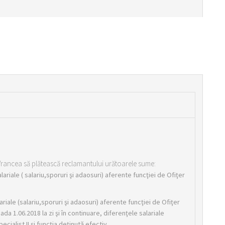
 Vrancea să plătească reclamantului urătoarele sume:
ariale ( salariu,sporuri şi adaosuri) aferente funcţiei de Ofiţer
riale (salariu,sporuri şi adaosuri) aferente funcţiei de Ofiţer
oada 1.06.2018 la zi şi în continuare, diferenţele salariale
ecialist II şi funcţia deţinută efectiv.