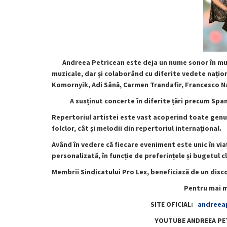
Andreea Petricean este deja un nume sonor în muz
muzicale, dar și colaborând cu diferite vedete națio
Komornyik, Adi Sână, Carmen Trandafir, Francesco Napo
A susținut concerte în diferite țări precum Spani
Repertoriul artistei este vast acoperind toate genu
folclor, cât și melodii din repertoriul internațional.
Având în vedere că fiecare eveniment este unic în viaț
personalizată, în funcție de preferințele și bugetul c
Membrii Sindicatului Pro Lex, beneficiază de un dis
Pentru mai mu
SITE OFICIAL:
andreea
YOUTUBE ANDREEA PE