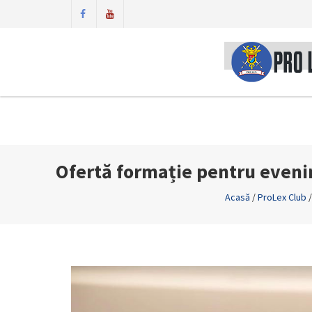
Ofertă formație pentru even
Acasă
/
ProLex Club
/