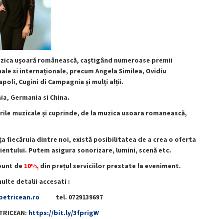
ica ușoară românească, caștigând numeroase premii
nale si internaționale, precum Angela Similea, Ovidiu
li, Cugini di Campagnia și mulți alții.
a, Germania si China.
rile muzicale și cuprinde, de la muzica usoara romanească,
a fiecăruia dintre noi, există posibilitatea de a crea o oferta
lientului. Putem asigura sonorizare, lumini, scenă etc.
count de
10%,
din prețul serviciilor prestate la eveniment.
lte detalii accesati :
petricean.ro
tel. 0729139697
TRICEAN:
https://bit.ly/3fprigW