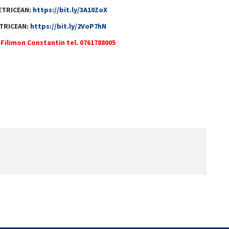
ETRICEAN:
https://bit.ly/3A10ZoX
TRICEAN:
https://bit.ly/2VoP7hN
. Filimon Constantin tel. 0761788005