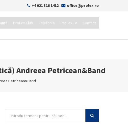
+4 021 316 1412
office@prolex.ro
tanță
ProLex Club
Telefonie
ProLex.TV
Contact
tică) Andreea Petricean&Band
dreea Petricean&Band