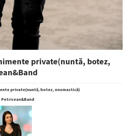
nimente private(nuntă, botez,
cean&Band
ente private(nuntă, botez, onomastică)
 Petricean&Band