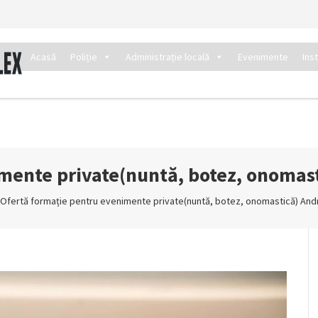
Acasă
Poliție
Administrație locală
Evenimente
Ins
imente private(nuntă, botez, onomas
Ofertă formație pentru evenimente private(nuntă, botez, onomastică) An