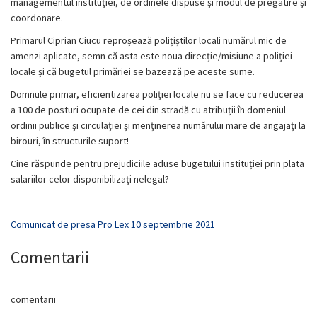
managementul instituției, de ordinele dispuse și modul de pregătire și
coordonare.
Primarul Ciprian Ciucu reproșează polițiștilor locali numărul mic de
amenzi aplicate, semn că asta este noua direcție/misiune a poliției
locale și că bugetul primăriei se bazează pe aceste sume.
Domnule primar, eficientizarea poliției locale nu se face cu reducerea
a 100 de posturi ocupate de cei din stradă cu atribuții în domeniul
ordinii publice și circulației și menținerea numărului mare de angajați la
birouri, în structurile suport!
Cine răspunde pentru prejudiciile aduse bugetului instituției prin plata
salariilor celor disponibilizați nelegal?
Comunicat de presa Pro Lex 10 septembrie 2021
Comentarii
comentarii