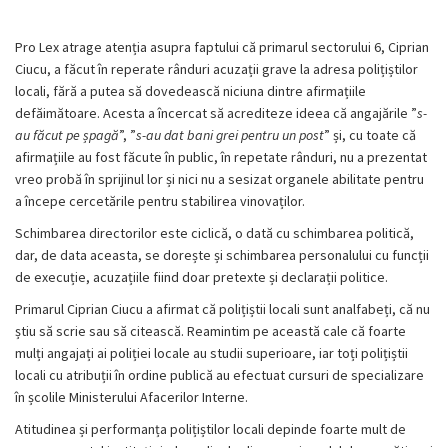
Pro Lex atrage atenția asupra faptului că primarul sectorului 6, Ciprian
Ciucu, a făcut în reperate rânduri acuzații grave la adresa polițiștilor
locali, fără a putea să dovedească niciuna dintre afirmațiile
defăimătoare. Acesta a încercat să acrediteze ideea că angajările ”
s-
au făcut pe șpagă
”, ”
s-au dat bani grei pentru un post
” și, cu toate că
afirmațiile au fost făcute în public, în repetate rânduri, nu a prezentat
vreo probă în sprijinul lor și nici nu a sesizat organele abilitate pentru
a începe cercetările pentru stabilirea vinovaților.
Schimbarea directorilor este ciclică, o dată cu schimbarea politică,
dar, de data aceasta, se dorește și schimbarea personalului cu funcții
de execuție, acuzațiile fiind doar pretexte și declarații politice.
Primarul Ciprian Ciucu a afirmat că polițiștii locali sunt analfabeți, că nu
știu să scrie sau să citească. Reamintim pe această cale că foarte
mulți angajați ai poliției locale au studii superioare, iar toți polițiștii
locali cu atribuții în ordine publică au efectuat cursuri de specializare
în școlile Ministerului Afacerilor Interne.
Atitudinea și performanța polițiștilor locali depinde foarte mult de