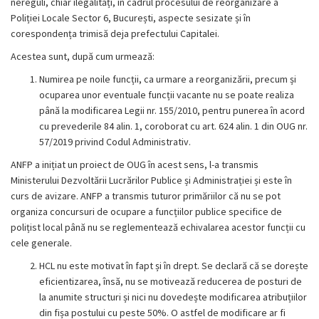
nereguli, chiar ilegalități, în cadrul procesului de reorganizare a
Poliției Locale Sector 6, București, aspecte sesizate și în
corespondența trimisă deja prefectului Capitalei.
Acestea sunt, după cum urmează:
Numirea pe noile funcții, ca urmare a reorganizării, precum și
ocuparea unor eventuale funcții vacante nu se poate realiza
până la modificarea Legii nr. 155/2010, pentru punerea în acord
cu prevederile 84 alin. 1, coroborat cu art. 624 alin. 1 din OUG nr.
57/2019 privind Codul Administrativ.
ANFP a inițiat un proiect de OUG în acest sens, l-a transmis
Ministerului Dezvoltării Lucrărilor Publice și Administrației și este în
curs de avizare. ANFP a transmis tuturor primăriilor că nu se pot
organiza concursuri de ocupare a funcțiilor publice specifice de
polițist local până nu se reglementează echivalarea acestor funcții cu
cele generale.
HCL nu este motivat în fapt și în drept. Se declară că se dorește
eficientizarea, însă, nu se motivează reducerea de posturi de
la anumite structuri și nici nu dovedește modificarea atribuțiilor
din fișa postului cu peste 50%. O astfel de modificare ar fi