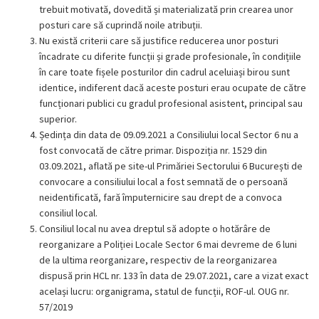
trebuit motivată, dovedită și materializată prin crearea unor
posturi care să cuprindă noile atribuții.
Nu există criterii care să justifice reducerea unor posturi
încadrate cu diferite funcții și grade profesionale, în condițiile
în care toate fișele posturilor din cadrul aceluiași birou sunt
identice, indiferent dacă aceste posturi erau ocupate de către
funcționari publici cu gradul profesional asistent, principal sau
superior.
Ședința din data de 09.09.2021 a Consiliului local Sector 6 nu a
fost convocată de către primar. Dispoziția nr. 1529 din
03.09.2021, aflată pe site-ul Primăriei Sectorului 6 București de
convocare a consiliului local a fost semnată de o persoană
neidentificată, fară împuternicire sau drept de a convoca
consiliul local.
Consiliul local nu avea dreptul să adopte o hotărâre de
reorganizare a Poliției Locale Sector 6 mai devreme de 6 luni
de la ultima reorganizare, respectiv de la reorganizarea
dispusă prin HCL nr. 133 în data de 29.07.2021, care a vizat exact
același lucru: organigrama, statul de funcții, ROF-ul. OUG nr.
57/2019