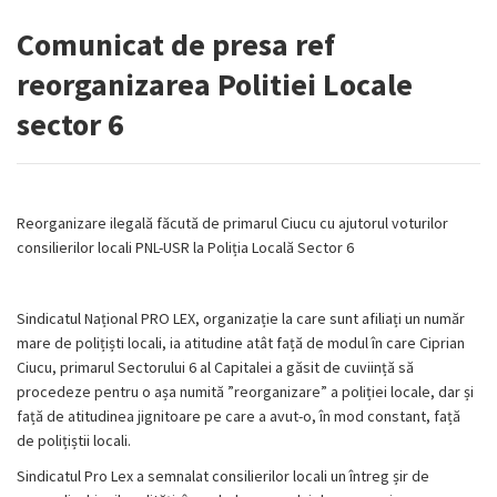
Comunicat de presa ref
reorganizarea Politiei Locale
sector 6
Reorganizare ilegală făcută de primarul Ciucu cu ajutorul voturilor
consilierilor locali PNL-USR la Poliția Locală Sector 6
Sindicatul Național PRO LEX, organizație la care sunt afiliați un număr
mare de polițiști locali, ia atitudine atât față de modul în care Ciprian
Ciucu, primarul Sectorului 6 al Capitalei a găsit de cuviință să
procedeze pentru o așa numită ”reorganizare” a poliției locale, dar și
față de atitudinea jignitoare pe care a avut-o, în mod constant, față
de polițiștii locali.
Sindicatul Pro Lex a semnalat consilierilor locali un întreg șir de