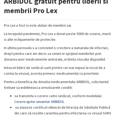
ARBIDOL gratuit pentru liderii si
membrii Pro Lex
Pro Lex a fost si este alaturi de membrii sai.
La inceputul pandemiei, Pro Lex a donat peste 5000 de viziere, masti
si alte echipamente de protectie.
In ultima perioada s-a constatat o crestere a numarului de infectari,
drept pentru care am decis sa venim in sprijinul membrilor prin
donarea unor medicamente antivirale, in limita stocului disponibil.
Intrucat liderii de sindicat sunt printre cei mai expusi la riscul de a
contacta virusul, acestia primesc medicamentul cu prioritate.
Pentru a beneficia de donatia medicamentului ARBIDOL, solicitantul
trebuie sa indelineasca urmatoarele conditi:
sa transmita o cerere catre sindicat, conform modelului:
Cerere-ajutor-umanitar ARBIDOL
sa ataseze certificat eliberat de Direcția de Sănătate Publică
din care să rezulte carantina pentru infectarea cu virusul SARS