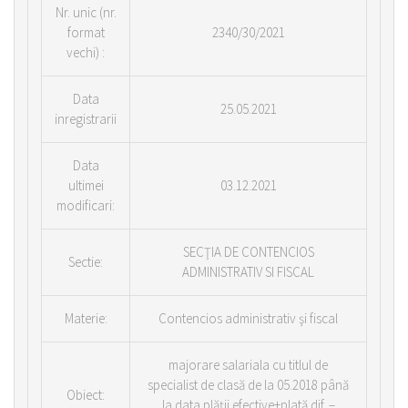
Nr.
unic (nr.
format
2340/30/2021
vechi) :
Data
25.05.2021
inregistrarii
Data
ultimei
03.12.2021
modificari:
SECŢIA DE CONTENCIOS
Sectie:
ADMINISTRATIV SI FISCAL
Materie:
Contencios administrativ şi fiscal
majorare salariala cu titlul de
specialist de clasă de la 05.2018 până
Obiect:
la data plăţii efective+plată dif. –