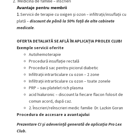
Medicină de familie – înscrieri
Avantaje pentru membrii
Servicii de terapie cu oxigen și ozon – infiltrații/insuflații cu
1.
plată –
discount de până la 50% față de alte cabinete
medicale
.
OFERTA DETALIATĂ SE AFLĂ ÎN APLICAȚIA PROLEX CLUB!
Exemple servicii oferite
Autohemoterapie
Procedură insuflație rectală
Procedură sac pentru piciorul diabetic
Infiltrații intrarticulare cu ozon – 2 zone
Infiltrații intrarticulare cu ozon – toate zonele
P
RP –
sau platelet rich plasma
acid hialuronic – discount la fiecare flacon folosit de
comun acord, după caz.
2. Înscrieri/reînscrieri medic familie Dr. Lazkin Goran
Procedura de accesare a avantajului
Prezentare CI și adeverință generată de aplicația Pro Lex
Club.