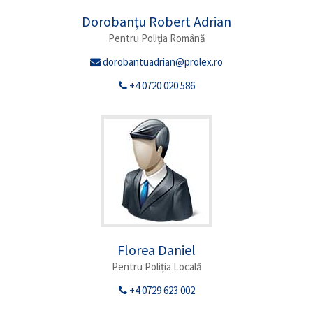
Dorobanțu Robert Adrian
Pentru Poliția Română
dorobantuadrian@prolex.ro
+4 0720 020 586
Florea Daniel
Pentru Poliția Locală
+4 0729 623 002