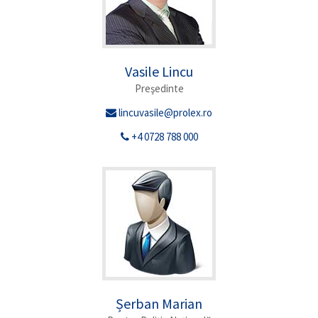
Vasile Lincu
Preşedinte
lincuvasile@prolex.ro
+4 0728 788 000
Șerban Marian