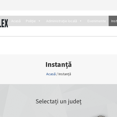
Acasă
Poliție
Administrație locală
Evenimente
Ins
Instanță
Acasă
/
Instanță
Selectați un județ