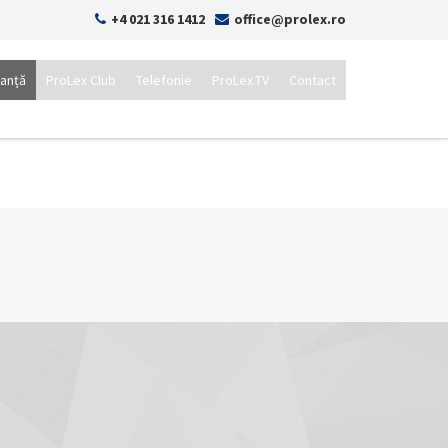
+4 021 316 1412
office@prolex.ro
tanță
ProLex Club
Telefonie
ProLex.TV
Contact