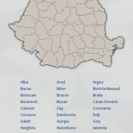
Alba
Arad
Arges
Bacau
Bihor
Bistrita-Nasaud
Botosani
Brasov
Braila
Bucuresti
Buzau
Caras-Severin
Calarasi
Cluj
Constanta
Covasna
Dambovita
Dolj
Galati
Giurgiu
Gorj
Harghita
Hunedoara
Ialomita