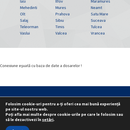
Iasi
Ilfov
Maramures
Mehedinti
Mures
Neamt
Olt
Prahova
Satu Mare
Salaj
Sibiu
Suceava
Teleorman
Timis
Tulcea
Vaslui
Valcea
Vrancea
Conexiune eşuată cu baza de date a dosarelor !
Statut
Reprezentativitate M.A.I.
Folosim cookie-uri pentru a-ți oferi cea mai bună experiență
Reprezentativitate I.G.P.R. și I.P.J.-uri
pe site-ul nostru web.
Politica folosirii cookie-urilor
Politica de confidențialitate
Poți afla mai multe despre cookie-urile pe care le folosim sau
să le dezactivezi în
setări
.
© 2015 - 2022 S.N. PRO LEX.