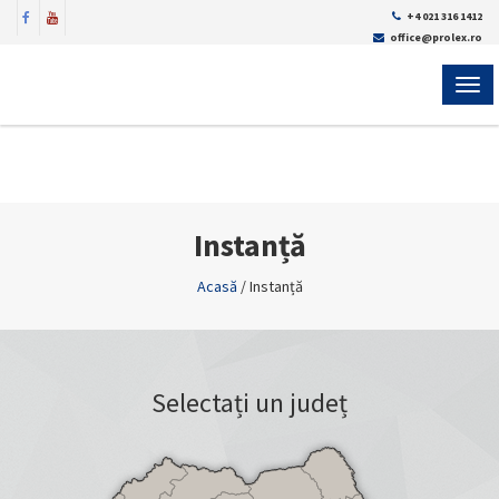
+4 021 316 1412
office@prolex.ro
MEN
Instanță
Acasă
/
Instanță
Selectați un județ