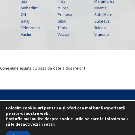
Iasi
Ilfov
Maramures
Mehedinti
Mures
Neamt
Olt
Prahova
Satu Mare
Salaj
Sibiu
Suceava
Teleorman
Timis
Tulcea
Vaslui
Valcea
Vrancea
Conexiune eşuată cu baza de date a dosarelor !
Statut
Reprezentativitate M.A.I.
Folosim cookie-uri pentru a-ți oferi cea mai bună experiență
Reprezentativitate I.G.P.R. și I.P.J.-uri
pe site-ul nostru web.
Politica folosirii cookie-urilor
Politica de confidențialitate
Poți afla mai multe despre cookie-urile pe care le folosim sau
să le dezactivezi în
setări
.
© 2015 - 2022 S.N. PRO LEX.