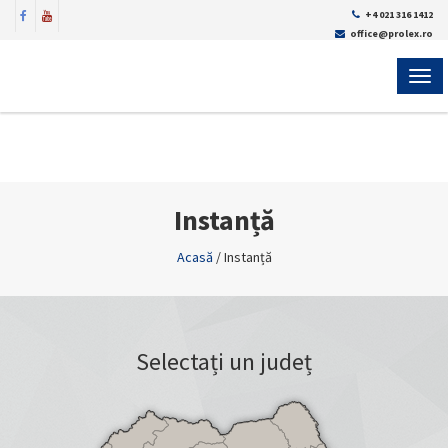
+4 021 316 1412
office@prolex.ro
MEN
Instanță
Acasă
/
Instanță
Selectați un județ