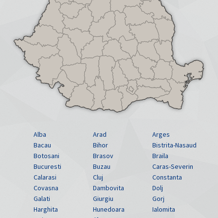
Alba
Arad
Arges
Bacau
Bihor
Bistrita-Nasaud
Botosani
Brasov
Braila
Bucuresti
Buzau
Caras-Severin
Calarasi
Cluj
Constanta
Covasna
Dambovita
Dolj
Galati
Giurgiu
Gorj
Harghita
Hunedoara
Ialomita