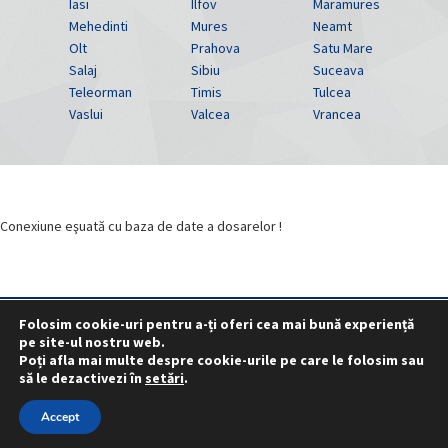
Iasi
Ilfov
Maramures
Mehedinti
Mures
Neamt
Olt
Prahova
Satu Mare
Salaj
Sibiu
Suceava
Teleorman
Timis
Tulcea
Vaslui
Valcea
Vrancea
Conexiune eşuată cu baza de date a dosarelor !
Folosim cookie-uri pentru a-ți oferi cea mai bună experiență
pe site-ul nostru web.
Statut
Reprezentativitate M.A.I.
Poți afla mai multe despre cookie-urile pe care le folosim sau
Reprezentativitate I.G.P.R. și I.P.J.-uri
să le dezactivezi în
setări
.
Politica folosirii cookie-urilor
Politica de confidențialitate
Accept
© 2015 - 2022 S.N. PRO LEX.