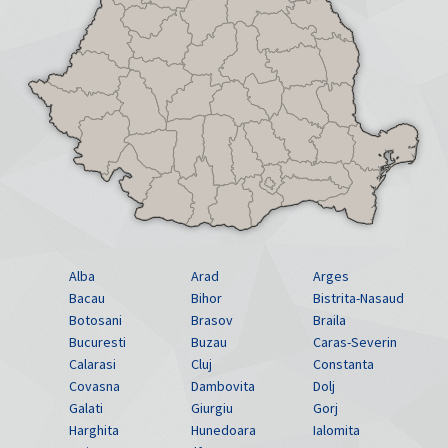
Alba
Arad
Arges
Bacau
Bihor
Bistrita-Nasaud
Botosani
Brasov
Braila
Bucuresti
Buzau
Caras-Severin
Calarasi
Cluj
Constanta
Covasna
Dambovita
Dolj
Galati
Giurgiu
Gorj
Harghita
Hunedoara
Ialomita