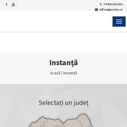
+4 021 316 1412
office@prolex.ro
MEN
Instanță
Acasă
/
Instanță
Selectați un județ