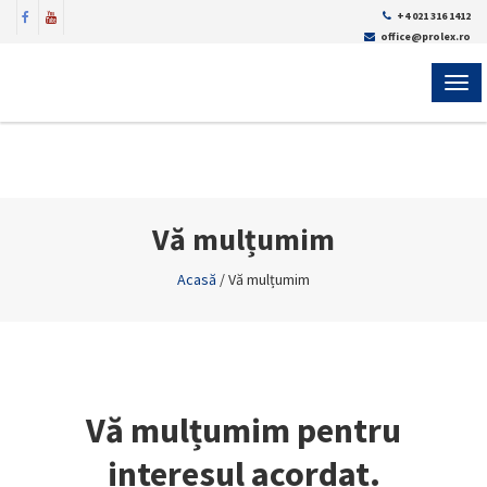
+4 021 316 1412
office@prolex.ro
MEN
Vă mulțumim
Acasă
/
Vă mulțumim
Vă mulțumim pentru
interesul acordat.