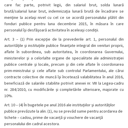
care fac parte, potrivit legii, din salariul brut, solda lunară
brută/salariul lunar brut, indemnizaţia lunară brută de încadrare se
menţine la acelaşi nivel cu cel ce se acordă personalului plătit din
fonduri publice pentru luna decembrie 2015, în măsura în care
personalul îşi desfăşoară activitatea în aceleaşi condiţii.
Art. 3 – (1) Prin excepţie de la prevederile art. 1, personalul din
autorităţile şi instituţiile publice finanţate integral din venituri proprii,
aflate în subordinea, sub autoritatea, în coordonarea Guvernului,
ministerelor şi a celorlalte organe de specialitate ale administraţiei
publice centrale şi locale, precum şi din cele aflate în coordonarea
prim-ministrului şi cele aflate sub controlul Parlamentului, ale cărui
contracte colective de muncă îşi încetează valabilitatea în anul 2016,
beneficiază de salariile stabilite potrivit anexei nr. VIII la Legea-cadru
nr. 284/2010, cu modificările și completările ulterioare, majorate cu
10%.
Art. 10 – (4) În bugetele pe anul 2016 ale instituţiilor şi autorităţilor
publice prevăzute la alin. (1), nu se prevăd sume pentru acordarea de
tichete – cadou, prime de vacanță şi vouchere de vacanţă
personalului din cadrul acestora.