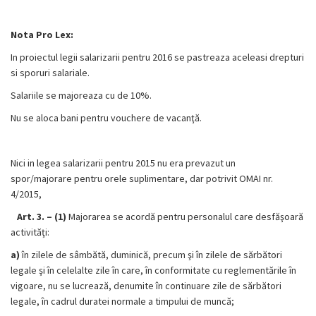
Nota Pro Lex:
In proiectul legii salarizarii pentru 2016 se pastreaza aceleasi drepturi
si sporuri salariale.
Salariile se majoreaza cu de 10%.
Nu se aloca bani pentru
vouchere de vacanţă.
Nici in legea salarizarii pentru 2015 nu era prevazut un
spor/majorare pentru orele suplimentare, dar potrivit OMAI nr.
4/2015,
Art. 3. –
(1)
Majorarea se acordă pentru personalul care desfăşoară
activităţi:
a)
în zilele de sâmbătă, duminică, precum şi în zilele de sărbători
legale şi în celelalte zile în care, în conformitate cu reglementările în
vigoare, nu se lucrează, denumite în continuare zile de sărbători
legale, în cadrul duratei normale a timpului de muncă;