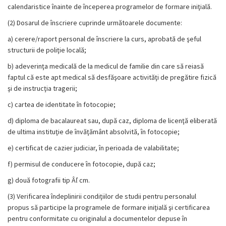
calendaristice înainte de începerea programelor de formare iniţială.
(2)
Dosarul de înscriere cuprinde următoarele documente:
a)
cerere/raport personal de înscriere la curs, aprobată de şeful
structurii de poliţie locală;
b)
adeverinţa medicală de la medicul de familie din care să reiasă
faptul că este apt medical să desfăşoare activităţi de pregătire fizică
şi de instrucţia tragerii;
c)
cartea de identitate în fotocopie;
d)
diploma de bacalaureat sau, după caz, diploma de licenţă eliberată
de ultima instituţie de învăţământ absolvită, în fotocopie;
e)
certificat de cazier judiciar, în perioada de valabilitate;
f)
permisul de conducere în fotocopie, după caz;
g)
două fotografii tip Âľ cm.
(3)
Verificarea îndeplinirii condiţiilor de studii pentru personalul
propus să participe la programele de formare iniţială şi certificarea
pentru conformitate cu originalul a documentelor depuse în