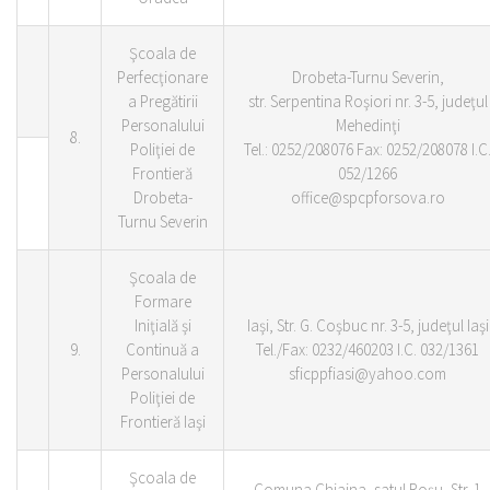
Şcoala de
Perfecţionare
Drobeta-Turnu Severin,
a Pregătirii
str. Serpentina Roşiori nr. 3-5, judeţul
Personalului
Mehedinţi
8.
Poliţiei de
Tel.: 0252/208076 Fax: 0252/208078 I.C
Frontieră
052/1266
Drobeta-
office@spcpforsova.ro
Turnu Severin
Şcoala de
Formare
Iniţială şi
Iaşi, Str. G. Coşbuc nr. 3-5, judeţul Iaşi
9.
Continuă a
Tel./Fax: 0232/460203 I.C. 032/1361
Personalului
sficppfiasi@yahoo.com
Poliţiei de
Frontieră Iaşi
Şcoala de
Comuna Chiajna, satul Roşu, Str. 1