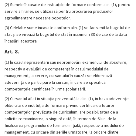
(2)
Sumele încasate de instituţiile de formare conform alin. (1), pentru
servire a hranei, se utilizează pentru procurarea produselor
agroalimentare necesare popotelor.
(3)
Celelalte sume încasate conform alin. (1) se fac venit la bugetul de
stat şi se virează la bugetul de stat în maximum 30 de zile de la data
încasării acestora.
Art. 8.
(1)
În cazul neprezentării sau nepromovării examenului de absolvire,
respectiv a evaluării de competenţă în cazul modulului de
management, la cerere, cursantului în cauză i se eliberează
adeverinţă de participare la cursuri, în care se specifică
competenţele certificate în urma şcolarizării.
(2)
Cursantul aflat în situaţia prezentată la alin. (1), în baza adeverinţei
eliberate de instituţia de formare privind certificarea tuturor
competenţelor prevăzute de curriculum, are posibilitatea de a
solicita reexaminarea, o singură dată, în termen de 6 luni de la
finalizarea programului de formare iniţială, respectiv a modului de
management, cu oricare din seriile următoare, la oricare dintre