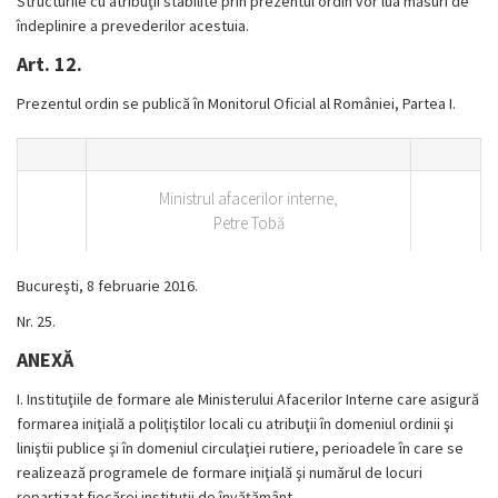
Structurile cu atribuţii stabilite prin prezentul ordin vor lua măsuri de
îndeplinire a prevederilor acestuia.
Art. 12.
Prezentul ordin se publică în Monitorul Oficial al României, Partea I.
Ministrul afacerilor interne,
Petre Tobă
Bucureşti, 8 februarie 2016.
Nr. 25.
ANEXĂ
I.
Instituţiile de formare ale Ministerului Afacerilor Interne care asigură
formarea iniţială a poliţiştilor locali cu atribuţii în domeniul ordinii şi
liniştii publice şi în domeniul circulaţiei rutiere, perioadele în care se
realizează programele de formare iniţială şi numărul de locuri
repartizat fiecărei instituţii de învăţământ