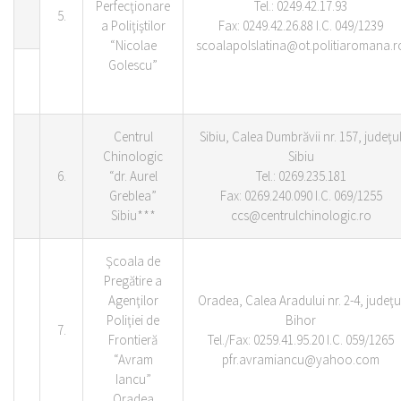
Perfecţionare
Tel.: 0249.42.17.93
5.
a Poliţiştilor
Fax: 0249.42.26.88 I.C. 049/1239
“Nicolae
scoalapolslatina@ot.politiaromana.r
Golescu”
Centrul
Sibiu, Calea Dumbrăvii nr. 157, judeţu
Chinologic
Sibiu
6.
“dr. Aurel
Tel.: 0269.235.181
Greblea”
Fax: 0269.240.090 I.C. 069/1255
Sibiu***
ccs@centrulchinologic.ro
Şcoala de
Pregătire a
Agenţilor
Oradea, Calea Aradului nr. 2-4, judeţu
Poliţiei de
Bihor
7.
Frontieră
Tel./Fax: 0259.41.95.20 I.C. 059/1265
“Avram
pfr.avramiancu@yahoo.com
Iancu”
Oradea