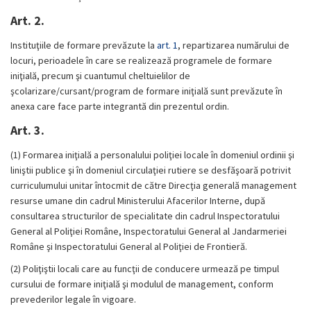
Art. 2.
Instituţiile de formare prevăzute la
art. 1
, repartizarea numărului de
locuri, perioadele în care se realizează programele de formare
iniţială, precum şi cuantumul cheltuielilor de
şcolarizare/cursant/program de formare iniţială sunt prevăzute în
anexa care face parte integrantă din prezentul ordin.
Art. 3.
(1)
Formarea iniţială a personalului poliţiei locale în domeniul ordinii şi
liniştii publice şi în domeniul circulaţiei rutiere se desfăşoară potrivit
curriculumului unitar întocmit de către Direcţia generală management
resurse umane din cadrul Ministerului Afacerilor Interne, după
consultarea structurilor de specialitate din cadrul Inspectoratului
General al Poliţiei Române, Inspectoratului General al Jandarmeriei
Române şi Inspectoratului General al Poliţiei de Frontieră.
(2)
Poliţiştii locali care au funcţii de conducere urmează pe timpul
cursului de formare iniţială şi modulul de management, conform
prevederilor legale în vigoare.