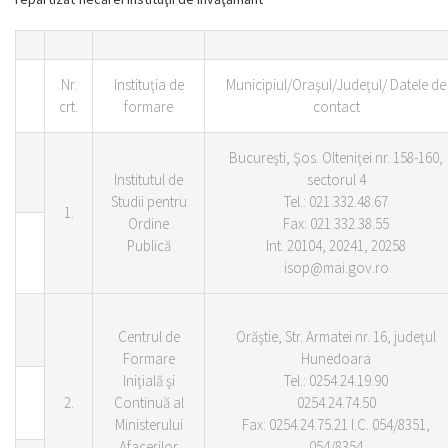
Nr.
Instituţia de
Municipiul/Oraşul/Judeţul/ Datele de
crt.
formare
contact
Bucureşti, Şos. Olteniţei nr. 158-160,
Institutul de
sectorul 4
Studii pentru
Tel.: 021.332.48.67
1.
Ordine
Fax: 021.332.38.55
Publică
Int. 20104, 20241, 20258
isop@mai.gov.ro
Centrul de
Orăştie, Str. Armatei nr. 16, judeţul
Formare
Hunedoara
Iniţială şi
Tel.: 0254.24.19.90
2.
Continuă al
0254.24.74.50
Ministerului
Fax: 0254.24.75.21 I.C. 054/8351,
Afacerilor
054/8354