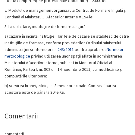
atestă competenţele profesionale dobândite) = 2.000 lei.
2.
Modulul de management organizat la Centrul de Formare Iniţială şi
Continuă al Ministerului Afacerilor Interne = 154 lei.
3.
La solicitare, instituţiile de formare asigură:
a)
cazare în incinta instituţiei. Tarifele de cazare se stabilesc de către
instituţiile de formare, conform prevederilor Ordinului ministrului
administraţiei şi internelor
nr. 243/2011
pentru aprobarea
Normelor
metodologice
privind utilizarea unor spaţii aflate în administrarea
Ministerului Afacerilor Interne, publicat în Monitorul Oficial al
României, Partea I, nr. 802 din 14 noiembrie 2011, cu modificările şi
completările ulterioare;
b)
servirea hranei, zilnic, cu 3 mese principale. Contravaloarea
acestora este de până la 30 lei/zi.
Comentarii
comentarii