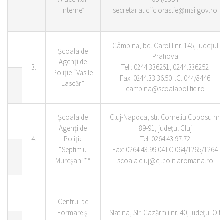
Interne*
secretariat.cfic.orastie@mai.gov.ro
Câmpina, bd. Carol I nr. 145, judeţul
Şcoala de
Prahova
Agenţi de
3.
Tel.: 0244.336251, 0244.336252
Poliţie “Vasile
Fax: 0244.33.36.50 I.C. 044/8446
Lascăr”
campina@scoalapolitie.ro
Şcoala de
Cluj-Napoca, str. Corneliu Coposu nr
Agenţi de
89-91, judeţul Cluj
4.
Poliţie
Tel: 0264.43.97.72
“Septimiu
Fax: 0264.43.99.04 I.C.064/1265/1264
Mureşan”**
scoala.cluj@cj.politiaromana.ro
Centrul de
Formare şi
Slatina, Str. Cazărmii nr. 40, judeţul Ol