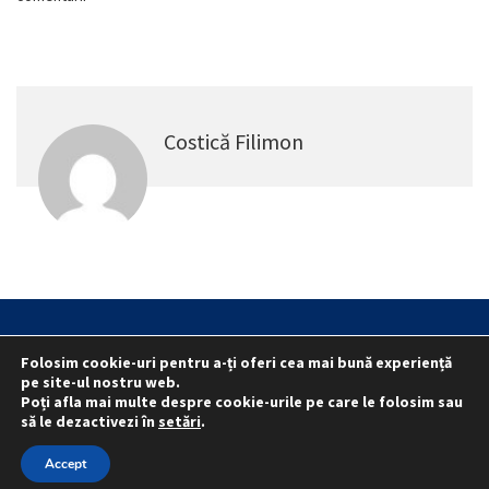
Costică Filimon
Statut
Reprezentativitate M.A.I.
Folosim cookie-uri pentru a-ți oferi cea mai bună experiență
Reprezentativitate I.G.P.R. și I.P.J.-uri
pe site-ul nostru web.
Poți afla mai multe despre cookie-urile pe care le folosim sau
Politica folosirii cookie-urilor
Politica de confidențialitate
să le dezactivezi în
setări
.
© 2015 - 2022 S.N. PRO LEX.
Accept