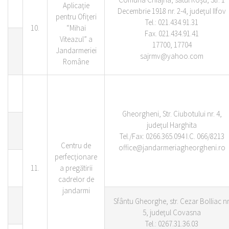
Aplicaţie
Decembrie 1918 nr. 2-4, judeţul Ilfov
pentru Ofiţeri
Tel.: 021.434.91.31
10.
“Mihai
Fax. 021.434.91.41
Viteazul” a
17700, 17704
Jandarmeriei
sajrmv@yahoo.com
Române
Gheorgheni, Str. Ciubotului nr. 4,
judeţul Harghita
Tel./Fax: 0266.365.094 I.C. 066/8213
Centru de
office@jandarmeriagheorgheni.ro
perfecţionare
11.
a pregătirii
cadrelor de
jandarmi
Sfântu Gheorghe, str. Cezar Bolliac nr
5, judeţul Covasna
Tel.: 0267.31.36.03