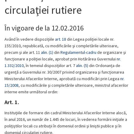
circulaţiei rutiere
În vigoare
de la
12.02.2016
Având în vedere dispoziţiile
art. 18
din Legea poliţiei locale nr.
155/2010, republicată, cu modificările şi completările ulterioare,
precum şi ale art. 11
alin. (1)
din
Regulamentul-cadru
de organizare şi
funcţionare a poliţiei locale, aprobat prin Hotărârea Guvernului
nr.
1.332/2010
,
în temeiul dispoziţiilor art. 7
alin. (5)
din Ordonanţa de
urgenţă a Guvernului nr. 30/2007 privind organizarea şi funcţionarea
Ministerului Afacerilor Interne, aprobată cu modificări prin Legea
nr.
15/2008
, cu modificările şi completările ulterioare,
ministrul afacerilor
interne emite următorul ordin:
Art. 1.
Instituţiile de formare din cadrul Ministerului Afacerilor Interne alocă,
în anul 2016, un număr de 1.445 de locuri, în vederea formării iniţiale a
poliţiştilor locali cu atribuţii în domeniul ordinii şi liniştii publice şi în
domeniul circulaţiei rutiere.