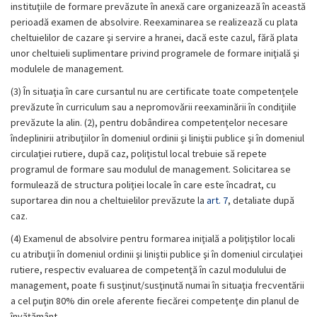
instituţiile de formare prevăzute în anexă care organizează în această
perioadă examen de absolvire. Reexaminarea se realizează cu plata
cheltuielilor de cazare şi servire a hranei, dacă este cazul, fără plata
unor cheltuieli suplimentare privind programele de formare iniţială şi
modulele de management.
(3)
În situaţia în care cursantul nu are certificate toate competenţele
prevăzute în curriculum sau a nepromovării reexaminării în condiţiile
prevăzute la alin. (2), pentru dobândirea competenţelor necesare
îndeplinirii atribuţiilor în domeniul ordinii şi liniştii publice şi în domeniul
circulaţiei rutiere, după caz, poliţistul local trebuie să repete
programul de formare sau modulul de management. Solicitarea se
formulează de structura poliţiei locale în care este încadrat, cu
suportarea din nou a cheltuielilor prevăzute la
art. 7
, detaliate după
caz.
(4)
Examenul de absolvire pentru formarea iniţială a poliţiştilor locali
cu atribuţii în domeniul ordinii şi liniştii publice şi în domeniul circulaţiei
rutiere, respectiv evaluarea de competenţă în cazul modulului de
management, poate fi susţinut/susţinută numai în situaţia frecventării
a cel puţin 80% din orele aferente fiecărei competenţe din planul de
învăţământ.