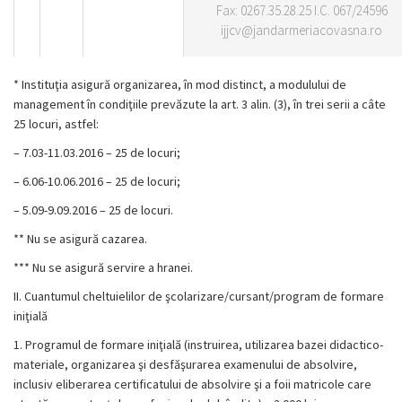
Fax: 0267.35.28.25 I.C. 067/24596
ijjcv@jandarmeriacovasna.ro
*
Instituţia asigură organizarea, în mod distinct, a modulului de
management în condiţiile prevăzute la art. 3 alin. (3), în trei serii a câte
25 locuri, astfel:
–
7.03-11.03.2016 – 25 de locuri;
–
6.06-10.06.2016 – 25 de locuri;
–
5.09-9.09.2016 – 25 de locuri.
**
Nu se asigură cazarea.
***
Nu se asigură servire a hranei.
II.
Cuantumul cheltuielilor de şcolarizare/cursant/program de formare
iniţială
1.
Programul de formare iniţială (instruirea, utilizarea bazei didactico-
materiale, organizarea şi desfăşurarea examenului de absolvire,
inclusiv eliberarea certificatului de absolvire şi a foii matricole care