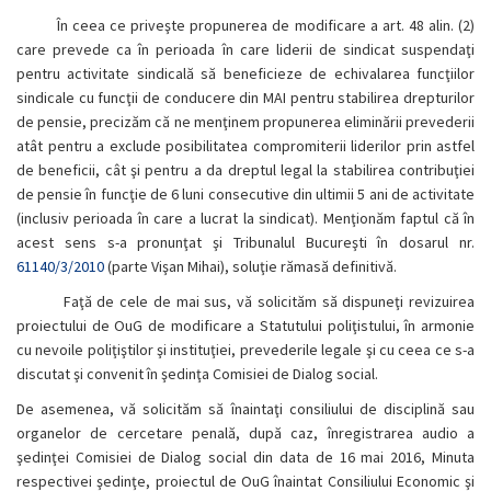
În ceea ce priveşte propunerea de modificare a art. 48 alin. (2)
care prevede ca în perioada în care liderii de sindicat suspendaţi
pentru activitate sindicală să beneficieze de echivalarea funcţiilor
sindicale cu funcţii de conducere din MAI pentru stabilirea drepturilor
de pensie, precizăm că ne menţinem propunerea eliminării prevederii
atât pentru a exclude posibilitatea compromiterii liderilor prin astfel
de beneficii, cât şi pentru a da dreptul legal la stabilirea contribuţiei
de pensie în funcţie de 6 luni consecutive din ultimii 5 ani de activitate
(inclusiv perioada în care a lucrat la sindicat). Menţionăm faptul că în
acest sens s-a pronunţat şi Tribunalul Bucureşti în dosarul nr.
61140/3/2010
(parte Vişan Mihai), soluţie rămasă definitivă.
Faţă de cele de mai sus, vă solicităm să dispuneţi revizuirea
proiectului de OuG de modificare a Statutului poliţistului, în armonie
cu nevoile poliţiştilor şi instituţiei, prevederile legale şi cu ceea ce s-a
discutat şi convenit în şedinţa Comisiei de Dialog social.
De asemenea, vă solicităm să înaintaţi consiliului de disciplină sau
organelor de cercetare penală, după caz, înregistrarea audio a
şedinţei Comisiei de Dialog social din data de 16 mai 2016, Minuta
respectivei şedinţe, proiectul de OuG înaintat Consiliului Economic şi