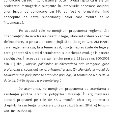
conducere din MAI). Cunoaştem şi putem proba faptul că unele din
proiectele manageriale susţinute în interviurile necesare ocupării
unor funcţii de conducere din MAI au fost o formalitate, fiind
concepute de către subordonaţii celor care trebuia să le
întocmească.
Pe această cale ne menţinem propunerea reglementării
coeficienţilor de ierarhizare direct în lege, stabilind criterii obiective
de încadrare, iar pe cale de consecinţă să se abroge HG nr. 0154/2010
care reglementează, fără temei legal, funcţii neprevăzute de lege şi
care generează situaţii discriminatorii şi blochează evoluţia în carieră
a poliţiştilor. În acest sens argumentăm prin art. 22 Legea nr. 360/2002
alin. (1) din
„
Funcţiile poliţiştilor se diferenţiază prin categorie, grad
profesional şi coeficient de ierarhizare.”
şi alin. (5) „
Funcţiile şi modul de
salarizare ale poliţiştilor se stabilesc prin lege, în termen de 6 luni de la
data intrării în vigoare a prezentei legi”.
De asemenea, ne menţinem propunerea de acordarea a
asistenţei juridice gratuite poliţiştilor ultragiaţi. În argumentarea
acestei propuneri pe cale de OuG invocăm chiar reglementarea
dreptului la asistenţă juridică gratuită prevăzut la art. 28 lit. o) tot prin
OuG (nr. 153/2008).