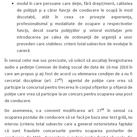
modul în care persoane care deţin, fără drept/merit, calitatea
de poliţişti şi a căror funcţii de conducere le ocupă în mod
discutabil, atât în ceea ce priveşte experienţa,
profesionalismul şi modalitate de ocupare a respectivelor
funcţii, decid soarta poliţiştilor şi viitorul instituţiei prin
introducerea pe calea de ordonanţă de urgenţă a unor
prevederi care stabilesc criterii total subiective de evoluţie în
carieră.
În sensul celor mai sus precizate, vă solicit să ascultaţi înregistrarea
audio a şedinţei Comisiei de Dialog social din data de 16 mai 2016 în
care am propus şi aţi fost de acord cu eliminarea condiţiei de a nu fi
45
cercetat disciplinar (art. 27
) agentul de poliţie care vrea să
participe la concursul pentru trecerea în corpul ofiţerilor şi ofiţerul de
poliţie care vrea să participe la un concurs pentru ocuparea unui post
de conducere.
38
De asemenea, s-a convenit modificarea art. 27
în sensul ca
ocuparea postului de conducere să se facă pe baza unui test grilă, nu
interviu (criteriu total subiectiv care a generat notorietatea faptului
că sunt fraudate concursurile pentru ocuparea posturilor de