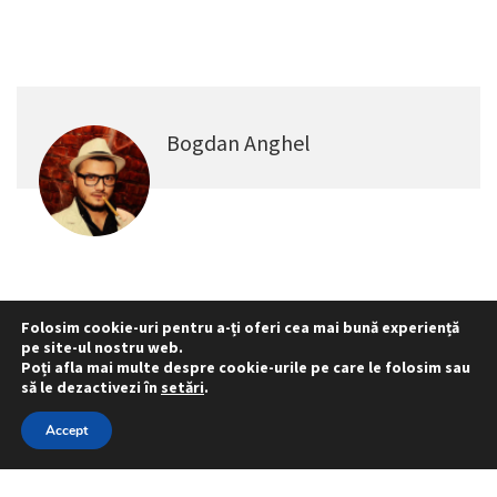
Bogdan Anghel
Folosim cookie-uri pentru a-ți oferi cea mai bună experiență
pe site-ul nostru web.
Statut
Reprezentativitate M.A.I.
Poți afla mai multe despre cookie-urile pe care le folosim sau
Reprezentativitate I.G.P.R. și I.P.J.-uri
să le dezactivezi în
setări
.
Politica folosirii cookie-urilor
Politica de confidențialitate
Accept
© 2015 - 2022 S.N. PRO LEX.