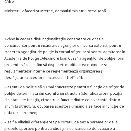
Către
Ministerul Afacerilor Interne, domnului ministru Petre Tobă
Având în vedere disfuncţionalităţile constatate cu ocazia
concursurilor pentru încadrarea agenţilor din sursă externă, pentru
trecerea agenţilor de poliţie în corpul ofiţerilor şi pentru admiterea în
Academia de Poliţie „Alexandru Ioan Cuza” a agenţilor de poliţie, prin
prezenta vă solicităm să dispuneţi modificarea ordinelor şi
regulamentelor interne ce reglementează organizarea şi
desfăşurarea acestor concursuri astfel încât:
– agenţii de poliţie să nu mai concureze pentru o funcţie de ofiţer de
poliţie determinată din cadrul unei structuri (identificată prin poziţia
din statul de funcţii), ci pentru o funcţie dintre cele vacante dintr-o
anumită structură, ocuparea acestora urmând a se face în funcţie de
nota de la examen;
– să fie elimină diferenţierea pe criteriu de sex a baremelor de la
probele sportive pentru candidaţii la concursurile de ocupare a