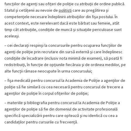
funcţiilor de agenţi sau ofiţeri de poliţie cu atribuţii de ordine publică.
Statul şi cetăţenii au nevoie de
poliţişti
care au pregătirea şi
competenţele necesare îndeplinirii atribuţiilor din fişa postului. În
acest context, este nerelevant dacă este bărbat sau femeie, atât
timp cât atribuţiile, condiţiile de muncă şi situaţiile periculoase sunt
aceleaşi.
– cei declaraţi respinşi la concursurile pentru ocuparea funcţiilor de
agenţi de poliţie prin recrutare din sursă externă şi care îndeplinesc
condiţiile de încadrare (inclusiv nota minimă de examen), să poată fi
redistribuiţi, în funcţie de opţiunile fiecăruia şi de ordinea mediilor, pe
alte funcţii rămase neocupate în urma concursului;
– fişa medicală pentru concursul la Academia de Poliţie a agenţilor de
poliţie să fie similară cu cea necesară pentru concursul de trecere a
agenţilor de poliţie în corpul ofiţerilor de poliţie;
– materiile şi bibliografia pentru concursul la Academia de Poliţie a
agenţilor de poliţie să fie din domeniul de activitate profesională
specifică specializării pentru care optează şi nu identică cu cea a
candidaţilor pentru cursurile cu frecvenţă.