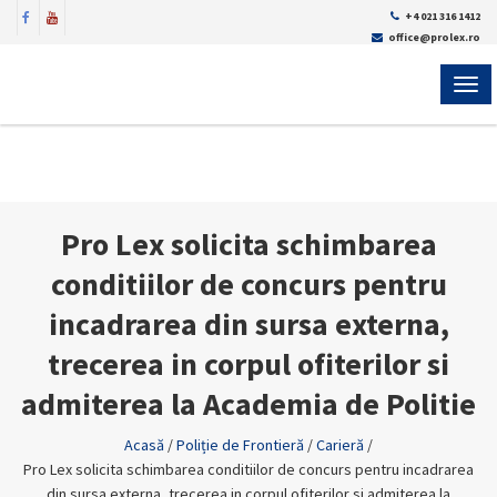
+4 021 316 1412
office@prolex.ro
MEN
Pro Lex solicita schimbarea
conditiilor de concurs pentru
incadrarea din sursa externa,
trecerea in corpul ofiterilor si
admiterea la Academia de Politie
Acasă
/
Poliție de Frontieră
/
Carieră
/
Pro Lex solicita schimbarea conditiilor de concurs pentru incadrarea
din sursa externa, trecerea in corpul ofiterilor si admiterea la