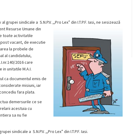
grupei sindicale a S.N.P.V. ,,Pro Lex” din I.T.P.F. Iasi, ne sesizează
ent Resurse Umane din
e toate activitatile
 post vacant, de executie
parea la probele de
al al candidatului,
.I.nr.140/2016 care
 unitatile M.A.I.
ptul ca documentul emis de
considerate misiuni, iar
concediu fara plata.
ctua demersurile ce se
relarii acestuia cu
ntiera sa nu fie
i sindicale a S.N.P.V. ,,Pro Lex” din I.T.P.F. Iasi.