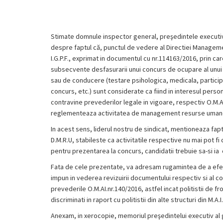
Stimate domnule inspector general, preşedintele executiv al 
despre faptul că, punctul de
vedere al Directiei Managem
I.G.P.F., exprimat in documentul cu nr.114163/2016, prin car
subsecvente desfasurarii unui concurs de ocupare al unui
sau de conducere (testare psihologica, medicala, partici
concurs, etc.) sunt considerate ca fiind in interesul person
contravine prevederilor legale in vigoare, respectiv O.M.A
reglementeaza activitatea de management resurse umane in
In acest sens, liderul nostru de sindicat, mentioneaza fa
D.M.R.U, stabileste ca activitatile respective nu mai pot fi 
pentru prezentarea la concurs, candidatii trebuie sa-si ia 
Fata de cele prezentate, va adresam rugamintea de a efe
impun in vederea revizuirii documentului respectiv si al co
prevederile O.M.AI.nr.140/2016, astfel incat politistii de fro
discriminati in raport cu politistii din alte structuri din M.A.I.
Anexam, in xerocopie, memoriul preşedintelui executiv al grupe