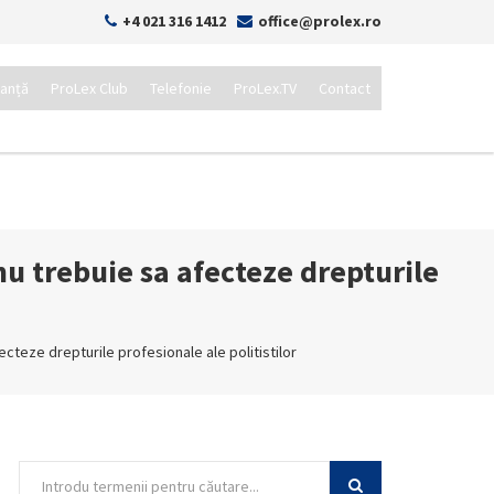
+4 021 316 1412
office@prolex.ro
tanță
ProLex Club
Telefonie
ProLex.TV
Contact
nu trebuie sa afecteze drepturile
ecteze drepturile profesionale ale politistilor