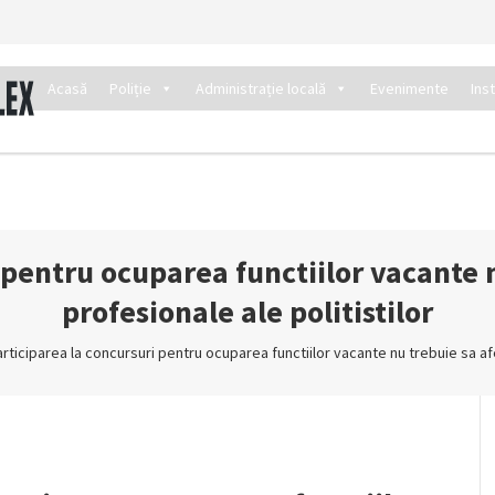
Acasă
Poliție
Administrație locală
Evenimente
Ins
 pentru ocuparea functiilor vacante 
profesionale ale politistilor
articiparea la concursuri pentru ocuparea functiilor vacante nu trebuie sa af