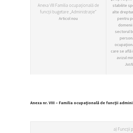
Anexa VIII Familia ocupaţională de
stabilite sp
funcţii bugetare „Administraţie”
alte dreptur
Articol nou
pentru pe
domenii 
sectorul b
persona
ocupaţiona
care se află i
avizul min
Justi
Anexa nr. VIII – Familia ocupaţională de funcţii admini
a) Funcţii