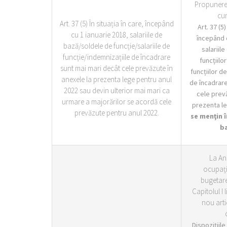
Propunere
cu
Art. 37 (5) În situația în care, începând
Art. 37 (5)
cu 1 ianuarie 2018, salariile de
începând c
bază/soldele de funcție/salariile de
salariil
funcție/indemnizațiile de încadrare
funcțiilo
sunt mai mari decât cele prevăzute în
funcțiilor d
anexele la prezenta lege pentru anul
de încadrare
2022 sau devin ulterior mai mari ca
cele prevă
urmare a majorărilor se acordă cele
prezenta le
prevăzute pentru anul 2022.
se menţin î
ba
La Ane
ocupaţi
bugetare
Capitolul I 
nou arti
„Dispoziţiile