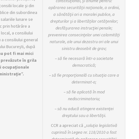
constituţional, şi anume pentru:
consilii locale şi din
apărarea securităţii naţionale, a ordinii,
ublice din subordinea
a sănătăţii ori a moralei publice, a
salariile lunare se
drepturilor şi a libertăţilor cetăţenilor;
c prin hotărâre a
desfăşurarea instrucţiei penale;
 local, a consiliului
prevenirea consecinţelor unei calamităţi
 a consiliului general
naturale, ale unui dezastru ori ale unui
ului Bucureşti, după
sinistru deosebit de grav;
u pot fi mai mici
– să fie necesară într-o societate
 prevăzute în grila
democratică;
ei ocupaţionale
inistraţie”.
– să fie proporţională cu situaţia care a
determinat-o;
– să fie aplicată în mod
nediscriminatoriu;
– să nu aducă atingere existenţei
dreptului sau a libertăţii.
CCR a apreciat că „
soluţia legislativă
cuprinsă în Legea nr. 118/2010 a fost