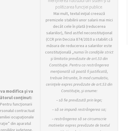
menținerea haosului din sistem și la
politizarea funcției publice.
Mai mult, textul iniţial creează
premizele stabilirii unor salarii mai mici
decât cele în plată (reducerea
salariilor), fiind astfel neconstituţional
(CCR prin Decizia 874/2010 a stabilit că
măsura de reducerea a salariilor este
constituţională „
numai în condiţiile strict
şi limitativ prevăzute de art.53 din
Constituţie. Pentru ca restrângerea
menţionată să poată fi justificată,
trebuie întrunite, în mod cumulativ,
cerinţele expres prevăzute de art.53 din
Constituţie, şi anume:
 va modifica şi va
ătorul conţinut:
– să fie prevăzută prin lege;
 Pentru funcţionarii
– să se impună restrângerea sa;
ersonalul contractual
familiei ocupaţionale
– restrângerea să se circumscrie
aţie” din aparatul
motivelor expres prevăzute de textul
consiliilor judeţene,