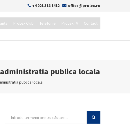
+4 021 316 1412
office@prolex.ro
tanță
ProLex Club
Telefonie
ProLex.TV
Contact
 administratia publica locala
ministratia publica locala