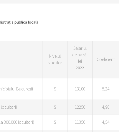
istraţia publica locală
Salariul
de bază-
Nivelul
Coeficient
lei
studiilor
2022
nicipiului București
S
13100
5,24
 locuitori)
S
12250
4,90
la 300.000 locuitori)
S
11350
4,54