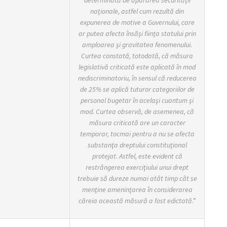
determinată de apărarea securităţii
naţionale, astfel cum rezultă din
expunerea de motive a Guvernului, care
ar putea afecta însăşi fiinţa statului prin
amploarea şi gravitatea fenomenului.
Curtea constată, totodată, că măsura
legislativă criticată este aplicată în mod
nediscriminatoriu, în sensul că reducerea
de 25% se aplică tuturor categoriilor de
personal bugetar în acelaşi cuantum şi
mod. Curtea observă, de asemenea, că
măsura criticată are un caracter
temporar, tocmai pentru a nu se afecta
substanţa dreptului constituţional
protejat. Astfel, este evident că
restrângerea exerciţiului unui drept
trebuie să dureze numai atât timp cât se
menţine ameninţarea în considerarea
căreia această măsură a fost edictată
.”