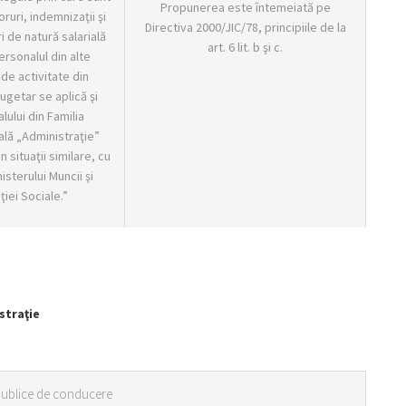
Propunerea este întemeiată pe
oruri, indemnizaţii şi
Directiva 2000/JIC/78, principiile de la
i de natură salarială
art. 6 lit. b şi c.
rsonalul din alte
de activitate din
ugetar se aplică şi
lului din Familia
lă „Administraţie”
n situaţii similare, cu
isterului Muncii şi
ţiei Sociale.”
straţie
 publice de conducere