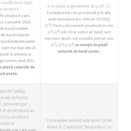
 modificarea după
A se vedea argumentele de la art. 11.
m urmează:
Formula este cea prevăzută şi în alte
 În situația în care,
acte normative (ex. OUG nr. 57/2015
u 1 ianuarie 2018,
10
(1
) Pentru persoanele prevăzute la alin.
e de bază/soldele
5
8
(1
)-(1
) ale căror salarii de bază sunt
r de bază/salariile
mai mari decât cele stabilite potrivit alin.
e bază/indemnizațiile
5
6
8
(1
), (1
) şi (1
)
se menţin în plată
 sunt mai mari decât
salariile de bază avute
.)
zute în anexele la
ge pentru anul 2022
n plată salariile de
ză avute.
xa VIII Familia
onală de funcţii
 „Administraţie”,
lit. B se introduce un
col cu următorul
O prevedere similară este la Art. 13 din
conţinut:
Anexa VI, Capitolul II, Secţiunea a 2-a
 legale prin care sunt