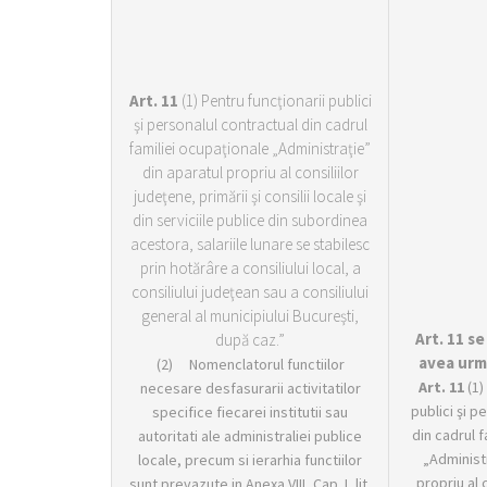
Art. 11
(1) Pentru funcţionarii publici
şi personalul contractual din cadrul
familiei ocupaţionale „Administraţie”
din aparatul propriu al consiliilor
judeţene, primării şi consilii locale şi
din serviciile publice din subordinea
acestora, salariile lunare se stabilesc
prin hotărâre a consiliului local, a
consiliului judeţean sau a consiliului
general al municipiului Bucureşti,
Art. 11 se
după caz.”
avea urm
(2) Nomenclatorul functiilor
Art. 11
(1)
necesare desfasurarii activitatilor
publici şi p
specifice fiecarei institutii sau
din cadrul 
autoritati ale administraliei publice
„Administr
locale, precum si ierarhia functiilor
propriu al 
sunt prevazute in Anexa VIII, Cap. I, lit.