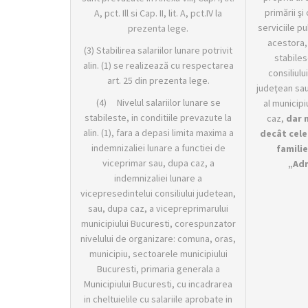
primării şi 
A, pct. Ill si Cap. II, lit. A, pct.IV la
serviciile p
prezenta lege.
acestora, 
(3) Stabilirea salariilor lunare potrivit
stabiles
alin. (1) se realizează cu respectarea
consiliului
art. 25 din prezenta lege.
judeţean sau
(4) Nivelul salariilor lunare se
al municipi
stabileste, in conditiile prevazute la
caz,
dar n
alin. (1), fara a depasi limita maxima a
decât cele
indemnizaliei lunare a functiei de
famili
viceprimar sau, dupa caz, a
„Adm
indemnizaliei lunare a
vicepresedintelui consiliului judetean,
sau, dupa caz, a vicepreprimarului
municipiului Bucuresti, corespunzator
nivelului de organizare: comuna, oras,
municipiu, sectoarele municipiului
Bucuresti, primaria generala a
Municipiului Bucuresti, cu incadrarea
in cheltuielile cu salariile aprobate in