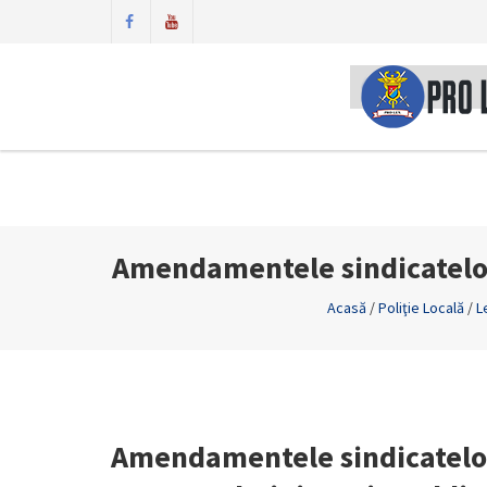
Amendamentele sindicatelor l
Acasă
/
Poliţie Locală
/
L
Amendamentele sindicatelor l