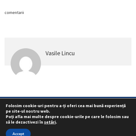
comentarii
Vasile Lincu
Folosim cookie-uri pentru a-ți oferi cea mai bună experiență
pe site-ul nostru web.
Statut
Reprezentativitate M.A.I.
Poți afla mai multe despre cookie-urile pe care le folosim sau
Reprezentativitate I.G.P.R. și I.P.J.-uri
să le dezactivezi în
setări
.
Politica folosirii cookie-urilor
Politica de confidențialitate
Accept