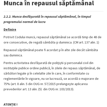
Munca în repausul săptămânal
2.2.2. Munca desfăşurată în repausul săptămânal, în timpul
programului normal de lucru
Definire
Potrivit
Codul
ui muncii
,
repausul săptămânal se acordă timp de 48 de
ore consecutive, de regulă sâmbăta şi duminica. (CM art. 137 alin. 1)
Repausul săptămânal poate fi acordat şi în alte zile decât sâmbăta
sau duminica.
Pentru activitatea desfăşurată de poliţiştii şi personalul civil din
instituţiile publice ordine publică, în zilele de repaus săptămânal, de
sărbători legale şi în celelalte zile în care, în conformitate cu
reglementările în vigoare, nu se lucrează, se acordă o majorare de
75% (art. 8 alin. 5 din OUG nr. 57/2015 prelungeşte aplicarea
prevederilor
art. 13
alin. (5)
din OUG
nr. 103/2013).
ATENȚIE !