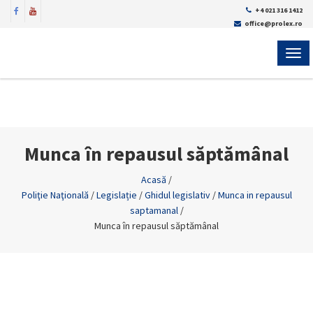
+4 021 316 1412
office@prolex.ro
MEN
Munca în repausul săptămânal
Acasă
/
Poliţie Naţională
/
Legislație
/
Ghidul legislativ
/
Munca in repausul
saptamanal
/
Munca în repausul săptămânal