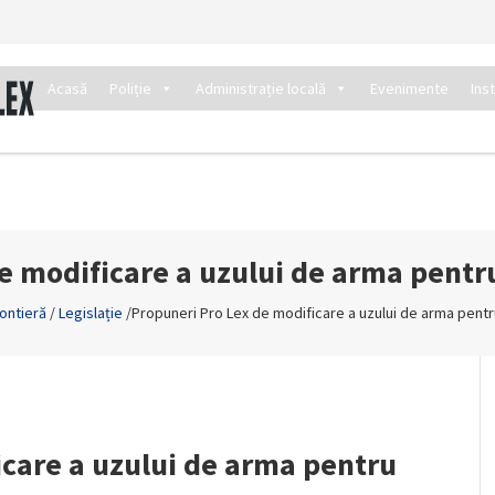
Acasă
Poliție
Administrație locală
Evenimente
Ins
 modificare a uzului de arma pentru
rontieră
/
Legislație
/
Propuneri Pro Lex de modificare a uzului de arma pentru
icare a uzului de arma pentru