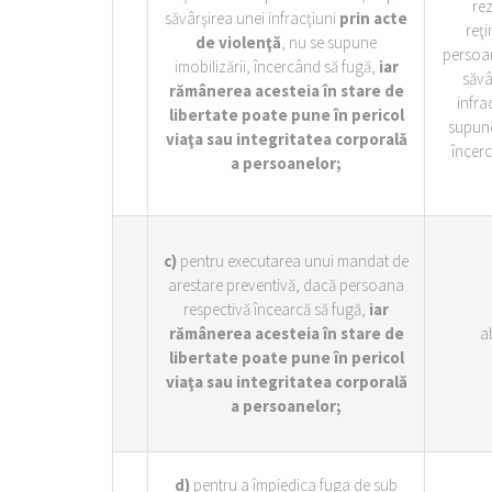
rez
săvârşirea unei infracţiuni
prin acte
reţi
de violenţă
, nu se supune
persoa
imobilizării, încercând să fugă,
iar
săvâ
rămânerea acesteia în stare de
infra
libertate poate pune în pericol
supune
viaţa sau integritatea corporală
încerc
a persoanelor;
c)
pentru executarea unui mandat de
arestare preventivă, dacă persoana
respectivă încearcă să fugă,
iar
rămânerea acesteia în stare de
a
libertate poate pune în pericol
viaţa sau integritatea corporală
a persoanelor;
d)
pentru a împiedica fuga de sub