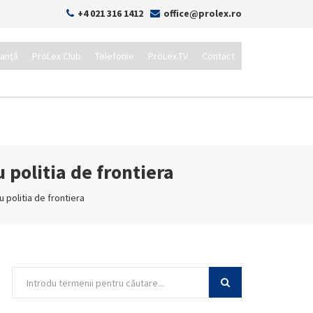
+4 021 316 1412
office@prolex.ro
tanță
ProLex Club
Telefonie
ProLex.TV
Contact
 politia de frontiera
 politia de frontiera