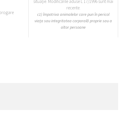
situaţie. Modificările aduse L 17/1996 sunt mai
recente.
brogare
c1) împotriva animalelor care pun în pericol
viaţa sau integritatea corporală proprie sau a
altor persoane