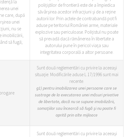
istenţă la
poliţiştilor de frontieră este de a împiedica
nerea unei
săvârşirea acestor infracţiuni şi de a reţine
ne care, după
autorii lor. Prin actele de contrabandă pot fi
rşirea unei
aduse pe teritoriul României arme, materiale
cţiuni, nu se
explozive sau periculoase. Poliţistul nu poate
 imobilizării,
să prevadă dacă rămânerea în libertate a
ând să fugă;
autorului pune în pericol viaţa sau
integritatea corporală a altor persoane.
Sunt două reglementări cu privire la aceeaşi
situaţie. Modificările aduse L 17/1996 sunt mai
recente.
g1) pentru imobilizarea unei persoane care se
brogare
sustrage de la executarea unei măsuri privative
de libertate, dacă nu se supune imobilizării,
somaţiilor sau încearcă să fugă şi nu poate fi
oprită prin alte mijloace
Sunt două reglementări cu privire la aceeaşi