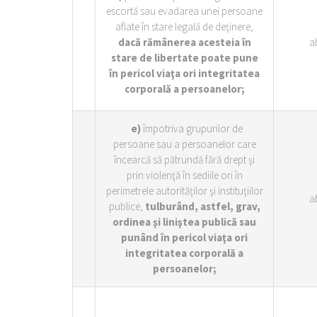
escortă sau evadarea unei persoane
aflate în stare legală de deţinere,
dacă rămânerea acesteia în
a
stare de libertate poate pune
în pericol viaţa ori integritatea
corporală a persoanelor;
e)
împotriva grupurilor de
persoane sau a persoanelor care
încearcă să pătrundă fără drept şi
prin violenţă în sediile ori în
perimetrele autorităţilor şi instituţiilor
a
publice,
tulburând, astfel, grav,
ordinea şi liniştea publică sau
punând în pericol viaţa ori
integritatea corporală a
persoanelor;