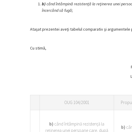
b)
când întâmpină rezistenţă la reţinerea unei persoan
încercând să fugă;
Ataşat prezentei aveţi tabelul comparativ şi argumentele p
Cu stimă,
OUG 104/2001
Propu
b)
când întâmpină rezistenţă la
b)
cân
reţinerea unei persoane care, după