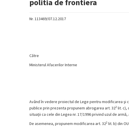
politia de frontiera
Nr. 113469/07.12.2017
Către
Ministerul Afacerilor Interne
Având în vedere proiectul de Lege pentru modificarea şi c
2
publice prin prezenta propunem abrogarea art. 32
lit. c)
situaţii ca cele din Legea nr. 17/1996 privind uzul de armă,
2
De asemenea, propunem modificarea art. 32
lit. b) din 