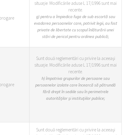
situaţie. Modificările aduse L 17/1996 sunt mai
recente.
g) pentru a împiedica fuga de sub escortă sau
brogare
evadarea persoanelor care, potrivit legii, au fost
private de libertate cu scopul înlăturării unei
stări de pericol pentru ordinea publică;
Sunt două reglementări cu privire la aceeaşi
situaţie. Modificările aduse L 17/1996 sunt mai
recente.
h)
împotriva grupurilor de persoane sau
brogare
persoanelor izolate care încearcă să pătrundă
fără drept în sediile sau în perimetrele
autorităţilor şi instituţiilor publice;
Sunt două reglementări cu privire la aceeaşi