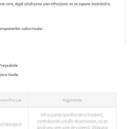
e care, după săvârşirea unei infracţiuni, nu se supune imobilizării,
ropunerilor subscrisului.
Preşedinte
Lincu Vasile
nere Pro Lex
Argumente
Infracţiunile specifice de la frontieră,
contrabandă şi trafic de persoane, nu se
d întâmpină
săvârşesc prin acte de violenţă. Obligaţia