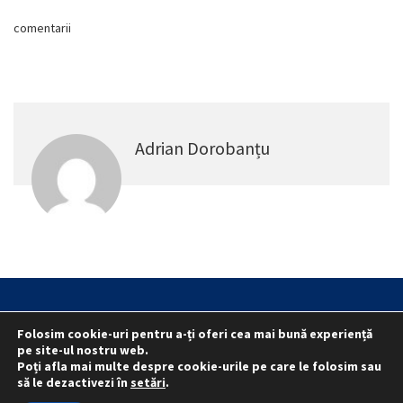
comentarii
Adrian Dorobanțu
Statut
Reprezentativitate M.A.I.
Folosim cookie-uri pentru a-ți oferi cea mai bună experiență
Reprezentativitate I.G.P.R. și I.P.J.-uri
pe site-ul nostru web.
Politica folosirii cookie-urilor
Politica de confidențialitate
Poți afla mai multe despre cookie-urile pe care le folosim sau
să le dezactivezi în
setări
.