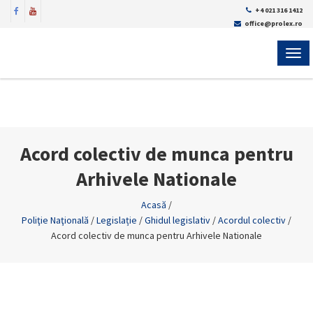
+4 021 316 1412
office@prolex.ro
MEN
Acord colectiv de munca pentru
Arhivele Nationale
Acasă
/
Poliţie Naţională
/
Legislație
/
Ghidul legislativ
/
Acordul colectiv
/
Acord colectiv de munca pentru Arhivele Nationale