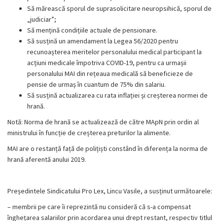
Să mărească sporul de suprasolicitare neuropsihică, sporul de
„judiciar”;
Să mențină condițiile actuale de pensionare.
Să susțină un amendament la Legea 56/2020 pentru
recunoașterea meritelor personalului medical participant la
acțiuni medicale împotriva COVID-19, pentru ca urmașii
personalului MAI din rețeaua medicală să beneficieze de
pensie de urmaș în cuantum de 75% din salariu.
Să susțină actualizarea cu rata inflației și creșterea normei de
hrană.
Notă: Norma de hrană se actualizează de către MApN prin ordin al
ministrului în funcție de creșterea preturilor la alimente.
MAI are o restanță față de polițiști constând în diferența la norma de
hrană aferentă anului 2019.
Președintele Sindicatului Pro Lex, Lincu Vasile, a susținut următoarele:
– membrii pe care îi reprezintă nu consideră că s-a compensat
înghețarea salariilor prin acordarea unui drept restant, respectiv titlul