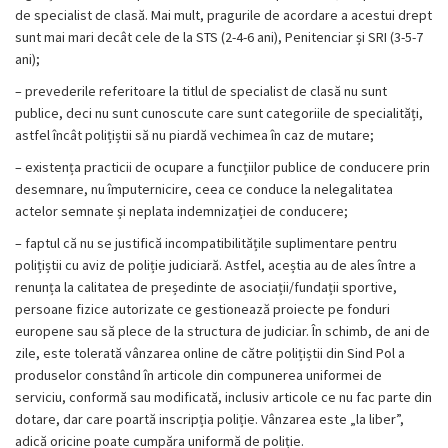
de specialist de clasă. Mai mult, pragurile de acordare a acestui drept
sunt mai mari decât cele de la STS (2-4-6 ani), Penitenciar și SRI (3-5-7
ani);
– prevederile referitoare la titlul de specialist de clasă nu sunt
publice, deci nu sunt cunoscute care sunt categoriile de specialități,
astfel încât polițiștii să nu piardă vechimea în caz de mutare;
– existența practicii de ocupare a funcțiilor publice de conducere prin
desemnare, nu împuternicire, ceea ce conduce la nelegalitatea
actelor semnate și neplata indemnizației de conducere;
– faptul că nu se justifică incompatibilitățile suplimentare pentru
polițiștii cu aviz de poliție judiciară. Astfel, aceștia au de ales între a
renunța la calitatea de președinte de asociații/fundații sportive,
persoane fizice autorizate ce gestionează proiecte pe fonduri
europene sau să plece de la structura de judiciar. În schimb, de ani de
zile, este tolerată vânzarea online de către polițiștii din Sind Pol a
produselor constând în articole din compunerea uniformei de
serviciu, conformă sau modificată, inclusiv articole ce nu fac parte din
dotare, dar care poartă inscripția poliție. Vânzarea este „la liber”,
adică oricine poate cumpăra uniformă de poliție.