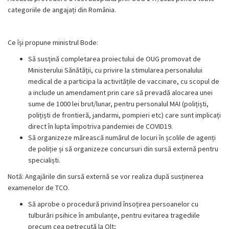
categoriile de angajați din România.
Ce își propune ministrul Bode:
Să susțină completarea proiectului de OUG promovat de
Ministerului Sănătății, cu privire la stimularea personalului
medical de a participa la activitățile de vaccinare, cu scopul de
a include un amendament prin care să prevadă alocarea unei
sume de 1000 lei brut/lunar, pentru personalul MAI (polițiști,
polițiști de frontieră, jandarmi, pompieri etc) care sunt implicați
direct în lupta împotriva pandemiei de COVID19.
Să organizeze mărească numărul de locuri în școlile de agenți
de poliție și să organizeze concursuri din sursă externă pentru
specialiști.
Notă: Angajările din sursă externă se vor realiza după susținerea
examenelor de TCO.
Să aprobe o procedură privind însoțirea persoanelor cu
tulburări psihice în ambulanțe, pentru evitarea tragediile
precum cea petrecută la Olt;