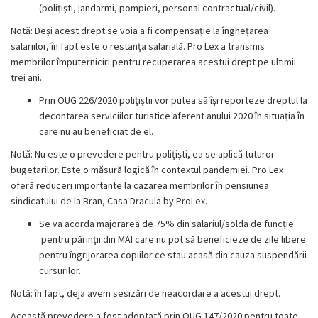
(polițiști, jandarmi, pompieri, personal contractual/civil).
Notă: Deși acest drept se voia a fi compensație la înghețarea
salariilor, în fapt este o restanța salarială. Pro Lex a transmis
membrilor împuterniciri pentru recuperarea acestui drept pe ultimii
trei ani.
Prin OUG 226/2020 polițiștii vor putea să își reporteze dreptul la
decontarea serviciilor turistice aferent anului 2020 în situația în
care nu au beneficiat de el.
Notă: Nu este o prevedere pentru polițiști, ea se aplică tuturor
bugetarilor. Este o măsură logică în contextul pandemiei. Pro Lex
oferă reduceri importante la cazarea membrilor în pensiunea
sindicatului de la Bran, Casa Dracula by ProLex.
Se va acorda majorarea de 75% din salariul/solda de funcție
pentru părinții din MAI care nu pot să beneficieze de zile libere
pentru îngrijorarea copiilor ce stau acasă din cauza suspendării
cursurilor.
Notă: în fapt, deja avem sesizări de neacordare a acestui drept.
Această prevedere a fost adoptată prin OUG 147/2020 pentru toate