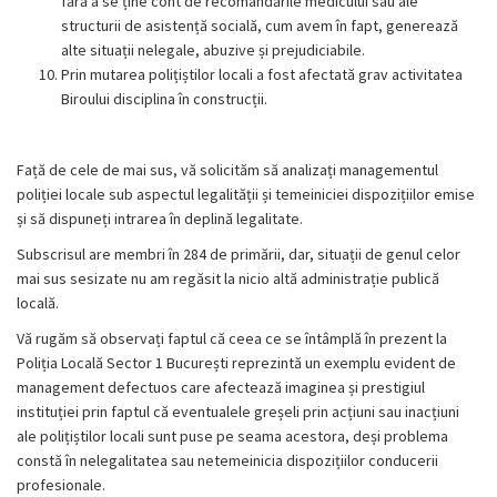
fără a se ține cont de recomandările medicului sau ale
structurii de asistență socială, cum avem în fapt, generează
alte situații nelegale, abuzive și prejudiciabile.
Prin mutarea polițiștilor locali a fost afectată grav activitatea
Biroului disciplina în construcții.
Față de cele de mai sus, vă solicităm să analizați managementul
poliției locale sub aspectul legalității și temeiniciei dispozițiilor emise
și să dispuneți intrarea în deplină legalitate.
Subscrisul are membri în 284 de primării, dar, situații de genul celor
mai sus sesizate nu am regăsit la nicio altă administrație publică
locală.
Vă rugăm să observați faptul că ceea ce se întâmplă în prezent la
Poliția Locală Sector 1 București reprezintă un exemplu evident de
management defectuos care afectează imaginea și prestigiul
instituției prin faptul că eventualele greșeli prin acțiuni sau inacțiuni
ale polițiștilor locali sunt puse pe seama acestora, deși problema
constă în nelegalitatea sau netemeinicia dispozițiilor conducerii
profesionale.