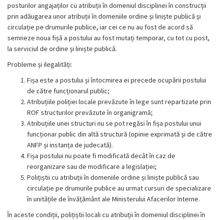
posturilor angajaților cu atribuții în domeniul disciplinei în construcții
prin adăugarea unor atribuții în domeniile ordine și liniște publică și
circulație pe drumurile publice, iar cei ce nu au fost de acord să
semneze noua fișă a postului au fost mutați temporar, cu tot cu post,
la serviciul de ordine și liniște publică.
Probleme și ilegalități:
Fișa este a postului și întocmirea ei precede ocupării postului
de către funcționarul public;
Atribuțiile poliției locale prevăzute în lege sunt repartizate prin
ROF structurilor prevăzute în organigramă;
Atribuțiile unei structuri nu se pot regăsi în fișa postului unui
funcționar public din altă structură (opinie exprimată și de către
ANFP și instanța de judecată).
Fișa postului nu poate fi modificată decât în caz de
reorganizare sau de modificare a legislației;
Polițiștii cu atribuții în domeniile ordine și liniște publică sau
circulație pe drumurile publice au urmat cursuri de specializare
în unitățile de învățământ ale Ministerului Afacerilor Interne.
În aceste condiții, polițiștii locali cu atribuții în domeniul disciplinei în