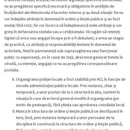
nu au pregătirea specifică necesară și obligatorie în unitățile de
învățământ ale Ministerului Afacerilor Interne și au două situații: fie nu
vor îndeplini atribuții în domeniul în ordinii și liniștii publice și au fost
mutați fără rost, fie vor încerca să îndeplinească noile atribuții și vor
greși în defavoarea statului sau a cetățeanului. Vă rugăm să rețineți
faptul că orice nou angajat începe prin a fi debutant, a urma un stagiu
de practică, cu atribuții și responsabilități limitate în domeniul de
activitate, fiind în permanență sub supravegherea unui funcționar
public cu experiență, ori în cazul de față, directorul general trimite în
stradă, cu intenție, angajați ce nu au pregătirea corespunzătoare
postului.
Organigrama poliției locale a fost stabilită prin HCL în funcție de
nevoile administrației publice locale. Prin mutarea, chiar și
temporară, a unor posturi de la o structură la alta, suntem în
situația în care directorul general modifică organigrama (pe
motiv de pedeapsă), fără știința sau aprobarea consiliului local.
Munca în structura de ordine și liniște publică se desfășoară în
ture, însă, prin mutarea temporară a unor persoane de la
disciplina în construcții la structura de ordine și liniște publică,