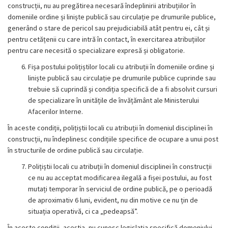
construcții, nu au pregătirea necesară îndeplinirii atribuțiilor în
domeniile ordine și liniște publică sau circulație pe drumurile publice,
generând o stare de pericol sau prejudiciabilă atât pentru ei, cât și
pentru cetățenii cu care intră în contact, în exercitarea atribuțiilor
pentru care necesită o specializare expresă și obligatorie.
Fișa postului polițiștilor locali cu atribuții în domeniile ordine și
liniște publică sau circulație pe drumurile publice cuprinde sau
trebuie să cuprindă și condiția specifică de a fi absolvit cursuri
de specializare în unitățile de învățământ ale Ministerului
Afacerilor Interne.
În aceste condiții, polițiștii locali cu atribuții în domeniul disciplinei în
construcții, nu îndeplinesc condițiile specifice de ocupare a unui post
în structurile de ordine publică sau circulație.
Polițiștii locali cu atribuții în domeniul disciplinei în construcții
ce nu au acceptat modificarea ilegală a fișei postului, au fost
mutați temporar în serviciul de ordine publică, pe o perioadă
de aproximativ 6 luni, evident, nu din motive ce nu țin de
situația operativă, ci ca „pedeapsă”.
În aceste condiții, aceștia, nu cunosc legislația specifică domeniului,