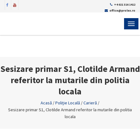
+4 021 316 1412
office@prolex.ro
MEN
Sesizare primar S1, Clotilde Armand
referitor la mutarile din politia
locala
Acasă
/
Poliţie Locală
/
Carieră
/
Sesizare primar S1, Clotilde Armand referitor la mutarile din politia
locala